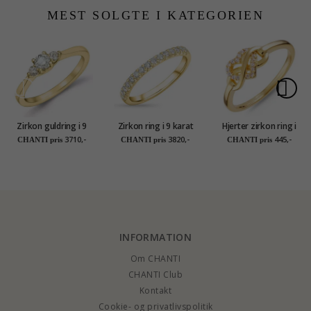
MEST SOLGTE I KATEGORIEN
Zirkon guldring i 9
Zirkon ring i 9 karat
Hjerter zirkon ring i
karat guld
guld
forgyldt sølv
3710,-
3820,-
445,-
CHANTI pris
CHANTI pris
CHANTI pris
INFORMATION
Om CHANTI
CHANTI Club
Kontakt
Cookie- og privatlivspolitik