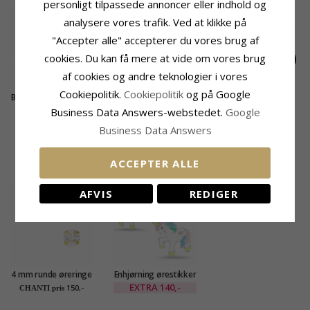
personligt tilpassede annoncer eller indhold og
SALE
60%
analysere vores trafik. Ved at klikke på
"Accepter alle" accepterer du vores brug af
cookies. Du kan få mere at vide om vores brug
af cookies og andre teknologier i vores
Cookiepolitik.
Cookiepolitik
og på Google
Blank zirkon guldring
4,5 mm zirkon
Grøn syntetisk
i 9 karat guld - Gold
guldring i 9 karat
smaragd guldring i 9
EXTRA
1555,-
Business Data Answers-webstedet.
Google
1900,-
4585,-
CHANTI pris
CHANTI pris
Collection
guld
karat guld
Business Data Answers
KUNDER DER HAR KØBT DENNE HAR
ACCEPTER ALLE
OGSÁ KØBT
SALE
20%
AFVIS
REDIGER
4 mm runde øreringe
Enhjørning ørestikker
i forgyldt sølv
i sølv - Little Ones
EXTRA
140,-
150,-
CHANTI pris