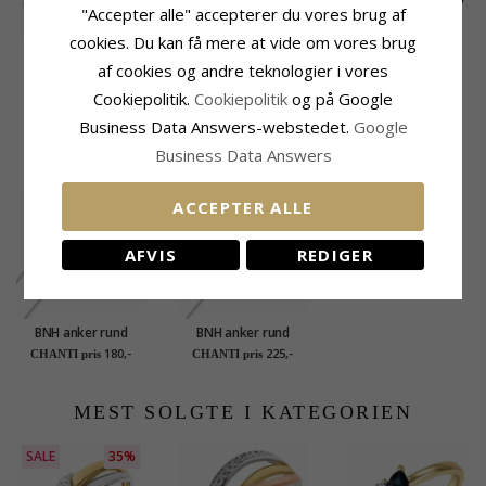
"Accepter alle" accepterer du vores brug af
cookies. Du kan få mere at vide om vores brug
Enkel ring i sølv
Stor ring i sølv
Zirkon ring i sølv
af cookies og andre teknologier i vores
340,-
400,-
200,-
CHANTI pris
CHANTI pris
CHANTI pris
Cookiepolitik.
Cookiepolitik
og på Google
Business Data Answers-webstedet.
Google
KUNDER DER HAR KØBT DENNE HAR
Business Data Answers
OGSÁ KØBT
ACCEPTER ALLE
AFVIS
REDIGER
BNH anker rund
BNH anker rund
halskæde i sølv 45 cm
halskæde i sølv 60 cm
180,-
225,-
CHANTI pris
CHANTI pris
x 1,1 mm
x 1,1 mm
MEST SOLGTE I KATEGORIEN
SALE
35%