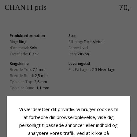
70,-
CHANTI pris
Produktinformation
Sten
Ring:
Ring
Slibning:
Facetsleben
Ædelmetal:
Sølv
Farve:
Hvid
Overflade:
Blank
Sten:
Zirkon
Ringskinne
Leveringstid
Bredde Top:
7,1 mm
Str. På Lager:
2-3 Hverdage
Bredde Bund:
2,5 mm
Tykkelse Top:
2,6 mm
Tykkelse Bund:
1,1 mm
RELATEREDE PRODUKTER
Vi værdsætter dit privatliv. Vi bruger cookies til
at forbedre din browseroplevelse, vise dig
personligt tilpassede annoncer eller indhold og
analysere vores trafik. Ved at klikke på