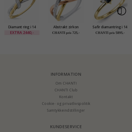
Diamant ring i 14
Abstrakt zirkon
Safir diamantring i 14
karat guld.- og
Fingerringe i sølv
karat guld 0,22 ct
EXTRA
2440,-
725,-
5895,-
CHANTI pris
CHANTI pris
hvidguld 0,03 ct
med forgyldt sølv
0,04 ct
med rosabelagt sølv
INFORMATION
Om CHANTI
CHANTI Club
Kontakt
Cookie- og privatlivspolitik
Samtykkeindstillinger
KUNDESERVICE