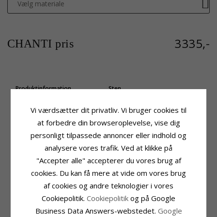
Vælg materiale
3335,-
CHANTI pris
Produktinformation
Sten
Sten:
Smaragd
Antal:
3
Vedhæng:
Diamantvedhæng
Slibning:
Brillantsleben
Vi værdsætter dit privatliv. Vi bruger cookies til
Karat:
14
Sten:
Diamant
at forbedre din browseroplevelse, vise dig
Ædelmetal:
Hvidguld
Diamant Farve:
Wesselton
personligt tilpassede annoncer eller indhold og
Overflade:
Blank
Diamant Klarhed:
SI
Carat:
0,03
analysere vores trafik. Ved at klikke på
"Accepter alle" accepterer du vores brug af
Sten
Fatning
Antal:
1
Højde Inkl. Øsken:
12,6 mm
cookies. Du kan få mere at vide om vores brug
Slibning:
Facetsleben
Bredde:
5,2 mm
af cookies og andre teknologier i vores
Sten:
Smaragd
Dybde:
3,7 mm
Cookiepolitik.
Cookiepolitik
og på Google
Carat:
0,20
Leveringstid
Business Data Answers-webstedet.
Google
Leveringstid:
2-3 Hverdage