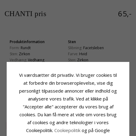
65,-
CHANTI pris
Produktinformation
Sten
Form:
Rundt
Slibning:
Facetsleben
Sten:
Zirkon
Farve:
Hvid
Vedhæng:
Vedhæng
Sten:
Zirkon
Ædelmetal:
Sølv
Fatning
Overflade:
Blank
Vi værdsætter dit privatliv. Vi bruger cookies til
Diameter:
13,0 mm
at forbedre din browseroplevelse, vise dig
Leveringstid
personligt tilpassede annoncer eller indhold og
Leveringstid:
2-3 Hverdage
analysere vores trafik. Ved at klikke på
"Accepter alle" accepterer du vores brug af
KUNDER DER HAR KØBT DENNE HAR
OGSÁ KØBT
cookies. Du kan få mere at vide om vores brug
af cookies og andre teknologier i vores
SALE
75%
Cookiepolitik.
Cookiepolitik
og på Google