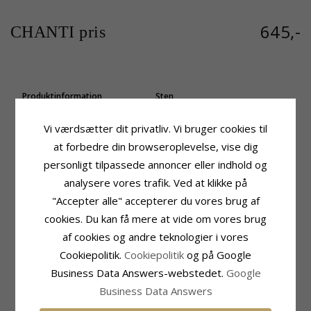
645,-
CHANTI pris
Produktinformation
Sten
Form:
Frø
Slibning:
Facetsleben
Vedhæng:
Vedhæng
Farve:
Hvid
Vi værdsætter dit privatliv. Vi bruger cookies til
Ædelmetal:
14 Karat Guld
Sten:
Zirkon
at forbedre din browseroplevelse, vise dig
Overflade:
Blank
Sten
personligt tilpassede annoncer eller indhold og
Antal:
2
analysere vores trafik. Ved at klikke på
Slibning:
Facetsleben
"Accepter alle" accepterer du vores brug af
Farve:
Rød
Sten:
Syntetisk Rubin
cookies. Du kan få mere at vide om vores brug
af cookies og andre teknologier i vores
Fatning
Leveringstid
Højde:
13,8 mm
Leveringstid:
2-3 Hverdage
Cookiepolitik.
Cookiepolitik
og på Google
Bredde:
17,0 mm
Business Data Answers-webstedet.
Google
Passer Til Guldkæder Med Bredde
Slange Max:
1,2 mm
Business Data Answers
Venezia Max:
1,2 mm