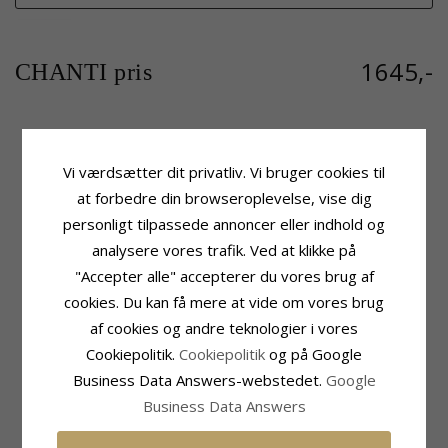
1645,-
CHANTI pris
Produktinformation
Sten
Vi værdsætter dit privatliv. Vi bruger cookies til
Sten:
Diamant
Antal:
22
at forbedre din browseroplevelse, vise dig
Vedhæng:
Vedhæng
Slibning:
Brillantsleben
personligt tilpassede annoncer eller indhold og
Karat:
14
Sten:
Diamant
Ædelmetal:
Guld
Diamant Farve:
Wesselton
analysere vores trafik. Ved at klikke på
Overflade:
Blank
Diamant Klarhed:
SI
"Accepter alle" accepterer du vores brug af
Carat:
0,11
cookies. Du kan få mere at vide om vores brug
Fatning
Leveringstid
af cookies og andre teknologier i vores
Højde Inkl. Øsken:
19,0 mm
Leveringstid:
2-3 Hverdage
Cookiepolitik.
Cookiepolitik
og på Google
Bredde:
7,6 mm
Passer Til Guldkæder Med Bredde
Dybde:
4,9 mm
Business Data Answers-webstedet.
Google
Slange Max:
1,8 mm
Business Data Answers
Venezia Max:
1,8 mm