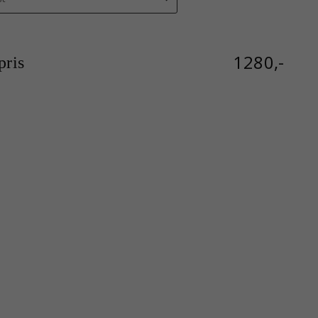
1280,-
ris