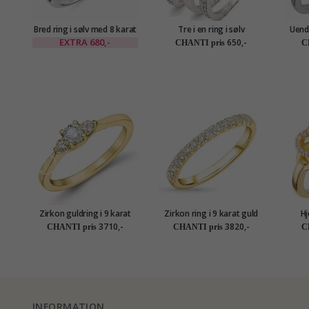
Bred ring i sølv med 8 karat
Tre i en ring i sølv
Uend
guld
EXTRA
680,-
650,-
CHANTI pris
C
Zirkon guldring i 9 karat
Zirkon ring i 9 karat guld
Hj
guld
3710,-
3820,-
CHANTI pris
CHANTI pris
C
INFORMATION