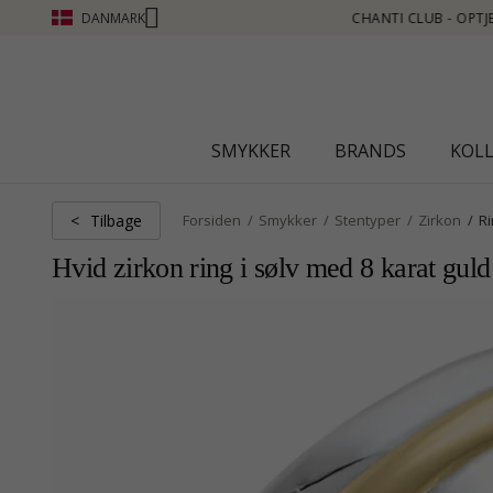
DANMARK
T SE MERE - KLIK HER
SMYKKER
BRANDS
KOL
Tilbage
<
Forsiden
Smykker
Stentyper
Zirkon
R
Hvid zirkon ring i sølv med 8 karat guld