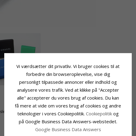
Vi værdsætter dit privatliv. Vi bruger cookies til at
forbedre din browseroplevelse, vise dig
personligt tilpassede annoncer eller indhold og
analysere vores trafik. Ved at klikke på "Accepter
alle" accepterer du vores brug af cookies. Du kan
Ringskinne
få mere at vide om vores brug af cookies og andre
Bredde Top:
5,8 mm
tsleben
Bredde Bund:
5,5 mm
teknologier i vores Cookiepolitik.
Cookiepolitik
og
Tykkelse Top:
2,2 mm
på Google Business Data Answers-webstedet.
Tykkelse Bund:
1,3 mm
Google Business Data Answers