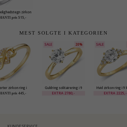
elighedstegn zirkon
ring i sølv
515,-
HANTI pris
MEST SOLGTE I KATEGORIEN
SALE
20%
SALE
erter zirkon ring i
Guldring solitairering i 9
Hvid zirkon ring i 9 
forgyldt sølv
karat guld - Gold Collection
guld - Gold Collec
EXTRA
2780,-
EXTRA
2225,-
445,-
HANTI pris
KUNDESERVICE