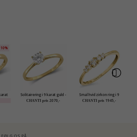
10%
karat
Solitairering i 9 karat guld -
Smal hvid zirkon ring i 9
D
tion
Gold Collection
karat guld - Gold Collection
2070,-
1945,-
CHANTI pris
CHANTI pris
FØLG OS PÅ