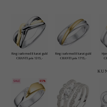
Ring i sølv med 8 karat guld
Ring i sølv med 8 karat guld
Hjer
1315,-
1715,-
CHANTI pris
CHANTI pris
CH
KU
SALE
65%