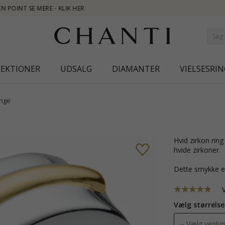
NEW COLLECTION 
LEKTIONER
UDSALG
DIAMANTER
VIELSESRIN
inge
hvid zirkon ring i sølv med 8 karat guld med blank overflade og 1 facetslebne
hvide zirkoner.
Dette smykke e
Vælg størrelse