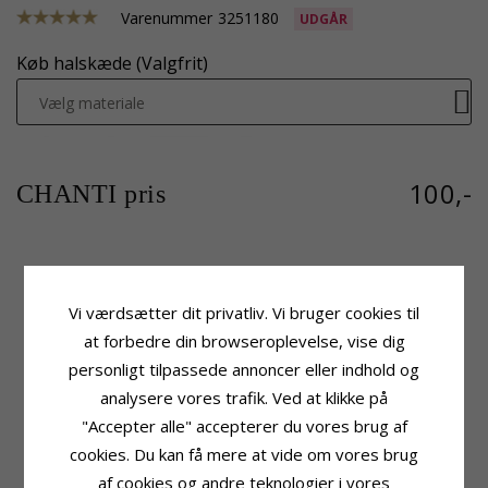
Varenummer
3251180
UDGÅR
Køb halskæde (Valgfrit)
Vælg materiale
100,-
CHANTI pris
Produktinformation
Fatning
Vi værdsætter dit privatliv. Vi bruger cookies til
Form:
Dødningehoved
Højde:
22,1 mm
Vedhæng:
Vedhæng
Højde Ekskl. Øsken:
17,8 mm
at forbedre din browseroplevelse, vise dig
Ædelmetal:
Sølv
Bredde:
9,6 mm
personligt tilpassede annoncer eller indhold og
Overflade:
Blank
Leveringstid
analysere vores trafik. Ved at klikke på
Leveringstid:
2-3 Hverdage
"Accepter alle" accepterer du vores brug af
cookies. Du kan få mere at vide om vores brug
KUNDER DER HAR KØBT DENNE HAR
af cookies og andre teknologier i vores