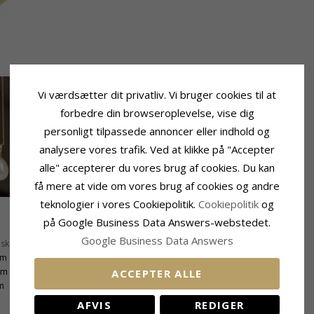
Vi værdsætter dit privatliv. Vi bruger cookies til at
forbedre din browseroplevelse, vise dig
personligt tilpassede annoncer eller indhold og
analysere vores trafik. Ved at klikke på "Accepter
alle" accepterer du vores brug af cookies. Du kan
få mere at vide om vores brug af cookies og andre
teknologier i vores Cookiepolitik.
Cookiepolitik
og
på Google Business Data Answers-webstedet.
Leveringstid
Google Business Data Answers
Øsken:
10,7 mm
Leveringstid:
2-3 Hverdage
mm
mm
ACCEPTER ALLE
m
AFVIS
REDIGER