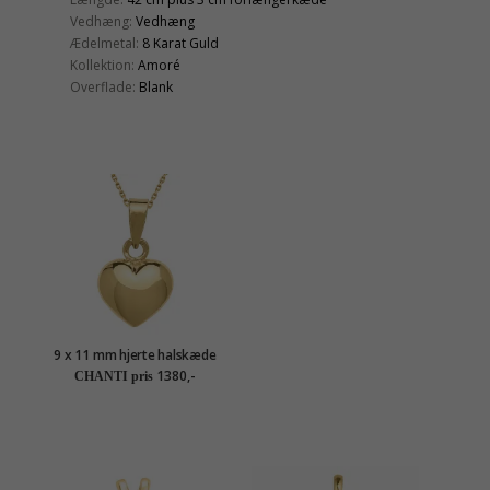
Vedhæng:
Vedhæng
Ædelmetal:
8 Karat Guld
Kollektion:
Amoré
Overflade:
Blank
9 x 11 mm hjerte halskæde
i forgyldt sølv med
1380,-
CHANTI pris
vedhæng i 8 karat guld -
Amoré