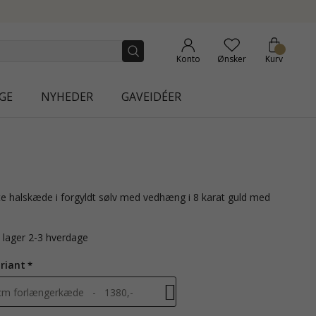
LLECTION | AURA
Konto
Ønsker
Kurv
GE
NYHEDER
GAVEIDÉER
å lager 2-3 hverdage
riant
 cm forlængerkæde - 1380,-