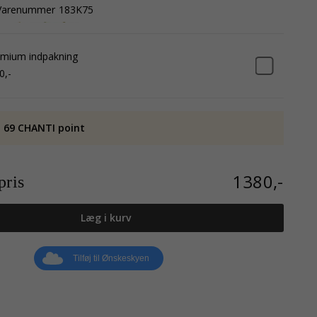
Varenummer
183K75
mium indpakning
0,-
 69 CHANTI point
1380,-
ris
Læg i kurv
Tilføj til Ønskeskyen