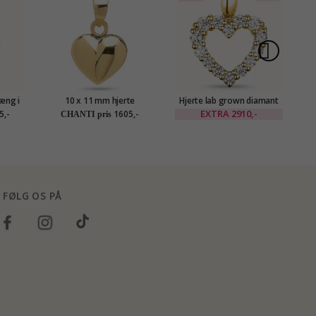
æng i
10 x 11 mm hjerte
Hjerte lab grown diamant
H
 ct
vedhæng i 14 karat guld -
vedhæng i 9 karat guld 0,54
EXTRA
2910,-
5,-
1605,-
CHANTI pris
Amoré
ct
FØLG OS PÅ