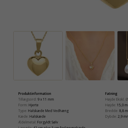
Produktinformation
Fatning
Tillægsord:
9 x 11 mm
Højde Ekskl. 
Form:
Hjerte
Højde:
15,0 
Type:
Halskæde Med Vedhæng
Bredde:
8,8 
Kæde:
Halskæde
Dybde:
2,9 m
Ædelmetal:
Forgyldt Sølv
Længde:
42 cm plus 3 cm forlængerkæde