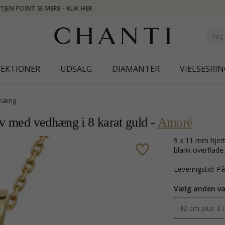
NEW CO
LEKTIONER
UDSALG
DIAMANTER
VIELSESRIN
hæng
lv med vedhæng i 8 karat guld -
Amoré
9 x 11 mm hjerte halskæde i forgyldt sølv med vedhæng i 8 karat guld med
blank overflade.
Leveringstid: P
Vælg anden va
42 cm plus 3