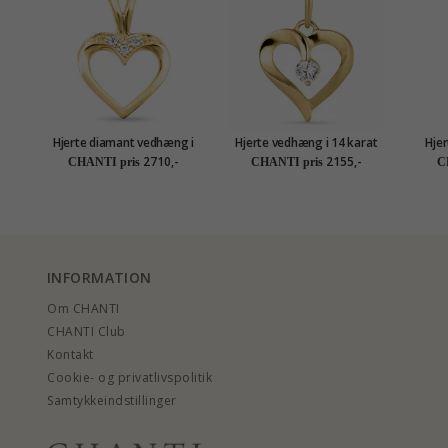
Hjerte diamant vedhæng i
Hjerte vedhæng i 14 karat
Hjer
14 karat guld 0,02 ct
guld - Gold Collection
med 
2710,-
2155,-
CHANTI pris
CHANTI pris
C
INFORMATION
Om CHANTI
CHANTI Club
Kontakt
Cookie- og privatlivspolitik
Samtykkeindstillinger