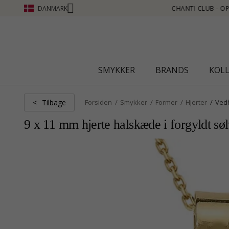
DANMARK
PTJEN POINT SE MERE - KLIK HER
SMYKKER
BRANDS
KOL
Tilbage
<
Forsiden
Smykker
Former
Hjerter
Ved
9 x 11 mm hjerte halskæde i forgyldt sø