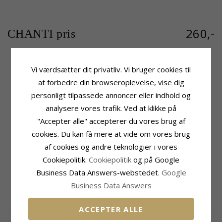
260,-
CHANTI pris
Vi værdsætter dit privatliv. Vi bruger cookies til
Produktinformation
Sten
at forbedre din browseroplevelse, vise dig
Mærke:
Scrouples
Slibning:
Facetsleben
personligt tilpassede annoncer eller indhold og
Type:
Vedhæng Med Halskæde
Farve:
Hvid
analysere vores trafik. Ved at klikke på
Ædelmetal:
Rhodineret Sølv
Sten:
Zirkon
Overflade:
Blank
"Accepter alle" accepterer du vores brug af
Størrelse
cookies. Du kan få mere at vide om vores brug
Højde:
2,2 mm
Bredde:
30,2 mm
af cookies og andre teknologier i vores
Cookiepolitik.
Cookiepolitik
og på Google
Leveringstid
Leveringstid:
2-3 Hverdage
Business Data Answers-webstedet.
Google
Business Data Answers
MEST SOLGTE I KATEGORIEN
ACCEPTER ALLE