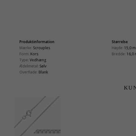
Produktinformation
Størrelse
Mærke:
Scrouples
Højde:
15,0 
Form:
Kors
Bredde:
16,0
Type:
Vedhæng
Ædelmetal:
Sølv
Overflade:
Blank
KU