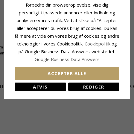
forbedre din browseroplevelse, vise dig
personligt tilpassede annoncer eller indhold og
analysere vores trafik. Ved at klikke på "Accepter
alle" accepterer du vores brug af cookies. Du kan
få mere at vide om vores brug af cookies og andre
Leveringstid
teknologier i vores Cookiepolitik.
Cookiepolitik
og
mm
Leveringstid:
2-3 Hverdage
på Google Business Data Answers-webstedet.
 mm
Google Business Data Answers
ACCEPTER ALLE
NDER DER HAR KØBT DENNE HAR OGSÁ K
AFVIS
REDIGER