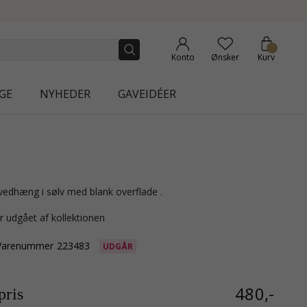
NEW COLLECTION | AURA
Konto
Ønsker
Kurv
GE
NYHEDER
GAVEIDÉER
 vedhæng i sølv med blank overflade .
r udgået af kollektionen
Varenummer
223483
UDGÅR
480,-
ris