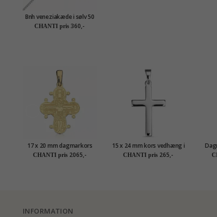
Bnh veneziakæde i sølv 50
cm x 1,2 mm
360,-
CHANTI pris
17 x 20 mm dagmarkors
15 x 24 mm kors vedhæng i
Dag
med fadervor i 8 karat guld
sølv - Amoré
forgy
2065,-
265,-
CHANTI pris
CHANTI pris
C
- Amoré
INFORMATION