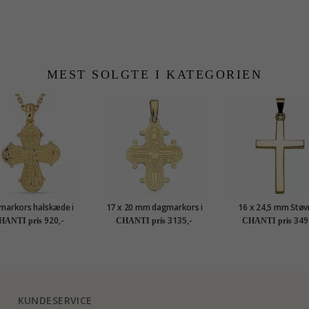
MEST SOLGTE I KATEGORIEN
markors halskæde i
17 x 20 mm dagmarkors i
16 x 24,5 mm Støv
ldt sølv med vedhæng
14 karat guld - Amoré
Design kors vedhæn
920,-
3135,-
349
HANTI pris
CHANTI pris
CHANTI pris
i forgyldt sølv
karat guld
KUNDESERVICE