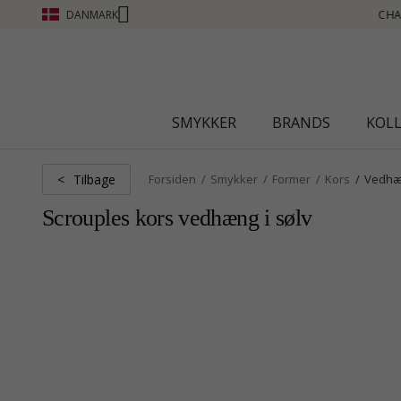
DANMARK
CHANTI CLUB - OPTJEN POINT SE MERE - KLIK HER
SMYKKER
BRANDS
KOL
Tilbage
<
Forsiden
Smykker
Former
Kors
Vedh
Scrouples kors vedhæng i sølv