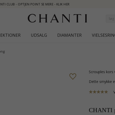
LEKTIONER
UDSALG
DIAMANTER
VIELSESRIN
æng
Scrouples kors
Dette smykke e
CHANTI p