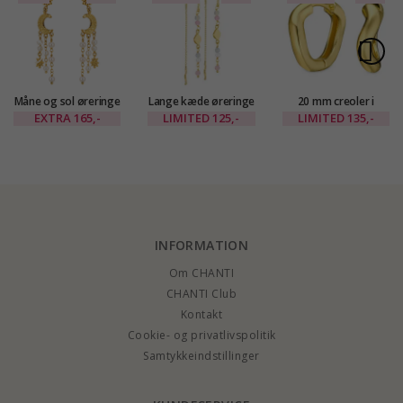
Måne og sol øreringe
Lange kæde øreringe
20 mm creoler i
i forgyldt messing -
i forgyldt messing -
forgyldt messing -
EXTRA
165,-
LIMITED
125,-
LIMITED
135,-
Eliné
Eliné
Eliné
INFORMATION
Om CHANTI
CHANTI Club
Kontakt
Cookie- og privatlivspolitik
Samtykkeindstillinger