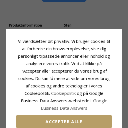
Produktinformation
Sten
Form:
Dråbeformede
Slibning:
Facetsleben
Øreringe:
Øreringe
Farve:
Blå
Vi værdsætter dit privatliv. Vi bruger cookies til
Ædelmetal:
9 Karat Guld
Sten:
Syntetisk Safir
at forbedre din browseroplevelse, vise dig
Kollektion:
Gold Collection
Sten
Overflade:
Blank
personligt tilpassede annoncer eller indhold og
Slibning:
Facetsleben
Farve:
Hvid
analysere vores trafik. Ved at klikke på
Sten:
Zirkon
"Accepter alle" accepterer du vores brug af
Størrelse
Leveringstid
cookies. Du kan få mere at vide om vores brug
Højde Inkl. Krog:
20,5 mm
Leveringstid:
2-3 Hverdage
af cookies og andre teknologier i vores
Højde:
9,5 mm
Cookiepolitik.
Cookiepolitik
og på Google
Bredde:
6,2 mm
Business Data Answers-webstedet.
Google
Business Data Answers
RELATEREDE PRODUKTER
ACCEPTER ALLE