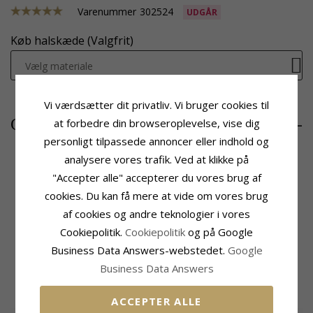
Varenummer
302524
UDGÅR
Køb halskæde (Valgfrit)
Vælg materiale
Vi værdsætter dit privatliv. Vi bruger cookies til
330,-
CHANTI pris
at forbedre din browseroplevelse, vise dig
personligt tilpassede annoncer eller indhold og
analysere vores trafik. Ved at klikke på
"Accepter alle" accepterer du vores brug af
Produktinformation
Fatning
cookies. Du kan få mere at vide om vores brug
Tillægsord:
Rundt
Højde:
29,0 mm
af cookies og andre teknologier i vores
Vedhæng:
Vedhæng
Bredde:
20,0 mm
Cookiepolitik.
Cookiepolitik
og på Google
Ædelmetal:
Sølv
Leveringstid
Overflade:
Blank
Business Data Answers-webstedet.
Google
Leveringstid:
2-3 Hverdage
Business Data Answers
MEST SOLGTE I KATEGORIEN
ACCEPTER ALLE