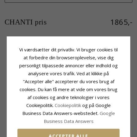
1865,-
CHANTI pris
Vi værdsætter dit privatliv. Vi bruger cookies til
Produktinformation
Sten
Form:
Rundt
Antal:
1
at forbedre din browseroplevelse, vise dig
Sten:
Rubin
Slibning:
Facetsleben
personligt tilpassede annoncer eller indhold og
Vedhæng:
Vedhæng
Sten:
Rubin
analysere vores trafik. Ved at klikke på
Ædelmetal:
Hvidguld
Carat:
0,13
Karat:
9
"Accepter alle" accepterer du vores brug af
Fatning
Overflade:
Blank
cookies. Du kan få mere at vide om vores brug
Højde Inkl. Øsken:
10,6 mm
Bredde:
4 mm
af cookies og andre teknologier i vores
Cookiepolitik.
Cookiepolitik
og på Google
Leveringstid
Passer Til Guldkæder Med Bredde
Leveringstid:
2-3 Hverdage
Slange Max:
1,2 mm
Business Data Answers-webstedet.
Google
Venezia Max:
1,2 mm
Business Data Answers
MEST SOLGTE I KATEGORIEN
ACCEPTER ALLE