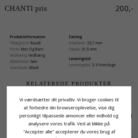
200,-
CHANTI pris
Produktinformation
Fatning
Tillægsord:
Rundt
Diameter:
23,7 mm
Form:
Mor Og Barn
Højde:
31,5 mm
Vedhæng:
Vedhæng
Leveringstid
Ædelmetal:
Sølv
Leveringstid:
2-3 Hverdage
Overflade:
Blank
RELATEREDE PRODUKTER
SALE
70%
Vi værdsætter dit privatliv. Vi bruger cookies til
at forbedre din browseroplevelse, vise dig
personligt tilpassede annoncer eller indhold og
analysere vores trafik. Ved at klikke på
"Accepter alle" accepterer du vores brug af
Mor og barn
Mor og barn
Hjerte mor og barn
vedhæng i sølv
vedhæng i sølv
vedhæng i sølv