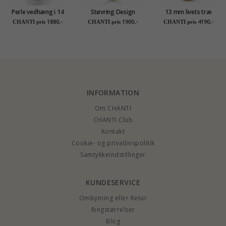
Perle vedhæng i 14
Støvring Design
13 mm livets træ
karat guld 0,02 ct
livets træ Halskæde
diamant vedhæng i
1880,-
1900,-
4190,-
CHANTI pris
CHANTI pris
CHANTI pris
med vedhæng i 8
14 karat guld 0,018 ct
karat guld hvid
zirkon
INFORMATION
Om CHANTI
CHANTI Club
Kontakt
Cookie- og privatlivspolitik
Samtykkeindstillinger
KUNDESERVICE
Ombytning eller Retur
Ringstørrelser
Blog