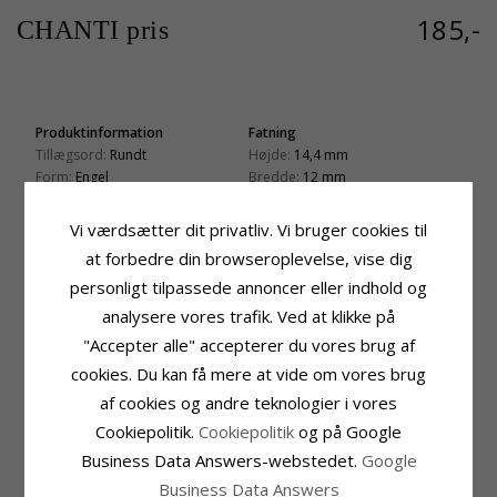
185,-
CHANTI pris
Produktinformation
Fatning
Tillægsord:
Rundt
Højde:
14,4 mm
Form:
Engel
Bredde:
12 mm
Vedhæng:
Vedhæng
Leveringstid
Ædelmetal:
Rhodineret Sølv
Vi værdsætter dit privatliv. Vi bruger cookies til
Leveringstid:
2-3 Hverdage
Overflade:
Blank
at forbedre din browseroplevelse, vise dig
personligt tilpassede annoncer eller indhold og
KUNDER DER HAR KØBT DENNE HAR
analysere vores trafik. Ved at klikke på
OGSÁ KØBT
"Accepter alle" accepterer du vores brug af
cookies. Du kan få mere at vide om vores brug
af cookies og andre teknologier i vores
Cookiepolitik.
Cookiepolitik
og på Google
Business Data Answers-webstedet.
Google
Business Data Answers