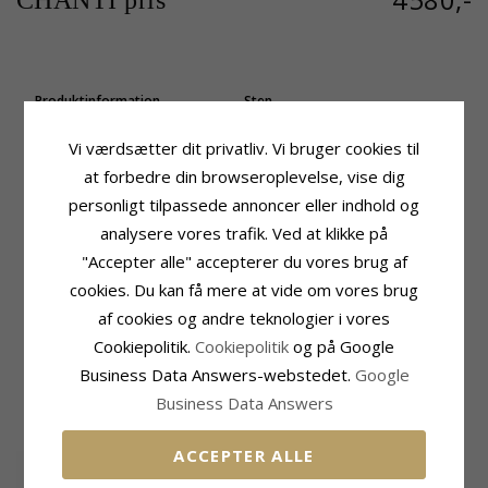
CHANTI pris
Produktinformation
Sten
Form:
Runde
Antal:
28
Sten:
Ametyst
Slibning:
Brillantsleben
Vi værdsætter dit privatliv. Vi bruger cookies til
Øreringe:
Diamantøreringe
Sten:
Diamant
at forbedre din browseroplevelse, vise dig
Ædelmetal:
9 Karat Hvidguld
Diamant Farve:
Wesselton
personligt tilpassede annoncer eller indhold og
Overflade:
Blank
Diamant Klarhed:
SI
analysere vores trafik. Ved at klikke på
Carat:
0,14
"Accepter alle" accepterer du vores brug af
Sten
Størrelse
Antal:
2
Diameter:
6,7 mm
cookies. Du kan få mere at vide om vores brug
Slibning:
Facetsleben
Dybde:
3,3 mm
af cookies og andre teknologier i vores
Sten:
Ametyst
Leveringstid
Cookiepolitik.
Cookiepolitik
og på Google
Carat:
0,26
Leveringstid:
2-3 Hverdage
Business Data Answers-webstedet.
Google
Business Data Answers
MEST SOLGTE I KATEGORIEN
ACCEPTER ALLE