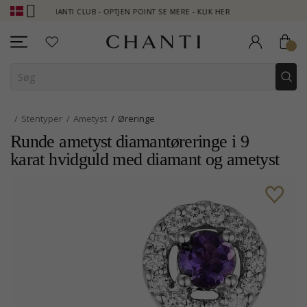
CHANTI CLUB - OPTJEN POINT SE MERE - KLIK HER
NEW COLLE
Stentyper
Ametyst
Øreringe
Runde ametyst diamantøreringe i 9
karat hvidguld med diamant og ametyst