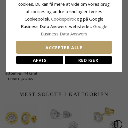
Leveringstid
cookies. Du kan få mere at vide om vores brug
Leveringstid:
2-3 Hverdage
af cookies og andre teknologier i vores
Cookiepolitik.
Cookiepolitik
og på Google
KUNDER DER HAR KØBT DENNE HAR
Business Data Answers-webstedet.
Google
OGSÁ KØBT
Business Data Answers
ACCEPTER ALLE
AFVIS
REDIGER
Butterflies i 14 karat
guld
565,-
CHANTI pris
MEST SOLGTE I KATEGORIEN