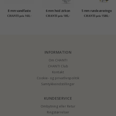
8 mm vandfaste
6 mm hvid zirkon
5 mm runde øreringe
ørestikker i forgyldt
ørestikker i titanium
i 14 karat guld med
160,-
185,-
1580,-
CHANTI pris
CHANTI pris
CHANTI pris
stål - OCEANA
zirkon - Gold
Collection
INFORMATION
Om CHANTI
CHANTI Club
Kontakt
Cookie- og privatlivspolitik
Samtykkeindstillinger
KUNDESERVICE
Ombytning eller Retur
Ringstørrelser