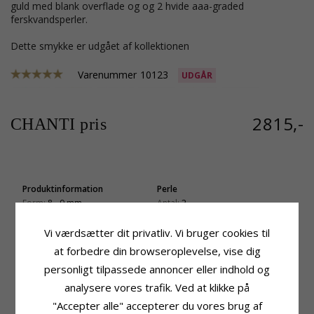
guld med blank overflade og og 2 hvide aaa-graded
ferskvandsperler.
Dette smykke er udgået af kollektionen
Varenummer
10123
UDGÅR
2815,-
CHANTI pris
Produktinformation
Perle
Form:
8 - 9 mm
Antal:
2
Tillægsord:
Runde
Farve:
Hvid
Sten:
Perle:
Vi værdsætter dit privatliv. Vi bruger cookies til
Aaa-Graded Ferskvandsperle
Aaa-Graded Ferskvandsperle
at forbedre din browseroplevelse, vise dig
Øreringe:
Øreringe
Størrelse
personligt tilpassede annoncer eller indhold og
Ædelmetal:
14 Karat Guld
Diameter:
8-9 mm
analysere vores trafik. Ved at klikke på
Overflade:
Blank
Højde Inkl. Krog:
26,0 mm
"Accepter alle" accepterer du vores brug af