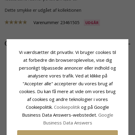
Dette smykke er udgået af kollektionen
Varenummer
23461505
UDGÅR
6080,-
CHANTI pris
Vi værdsætter dit privatliv. Vi bruger cookies til
at forbedre din browseroplevelse, vise dig
personligt tilpassede annoncer eller indhold og
Produktinformation
Sten
analysere vores trafik. Ved at klikke på
Sten:
Rubin
Antal:
2
"Accepter alle" accepterer du vores brug af
Øreringe:
Ørestikker
Slibning:
Facetsleben
Ædelmetal:
14 Karat Guld
Sten:
Rubin
cookies. Du kan få mere at vide om vores brug
Overflade:
Blank
Carat:
2 X 0,35
af cookies og andre teknologier i vores
Størrelse
Leveringstid
Cookiepolitik.
Cookiepolitik
og på Google
Højde:
4,9 mm
Leveringstid:
2-3 Hverdage
Business Data Answers-webstedet.
Google
Bredde:
4,0 mm
Business Data Answers
Dybde:
4,1 mm