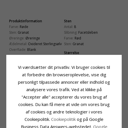
Produktinformation
Sten
Farve:
Røde
Antal:
8
Sten:
Granat
Slibning:
Facetsleben
Øreringe:
Øreringe
Farve:
Rød
Ædelmetal:
Oxideret Sterlingsølv
Sten:
Granat
Overflade:
Blank
Størrelse
Højde Inkl. Krog:
29,5 mm
Bredde:
17,5 mm
Vi værdsætter dit privatliv. Vi bruger cookies til
Leveringstid
at forbedre din browseroplevelse, vise dig
Leveringstid:
2-3 Hverdage
personligt tilpassede annoncer eller indhold og
analysere vores trafik. Ved at klikke på
KUNDER DER HAR KØBT DENNE HAR
"Accepter alle" accepterer du vores brug af
OGSÁ KØBT
cookies. Du kan få mere at vide om vores brug
af cookies og andre teknologier i vores
Cookiepolitik.
Cookiepolitik
og på Google
Business Data Answers-webstedet.
Google