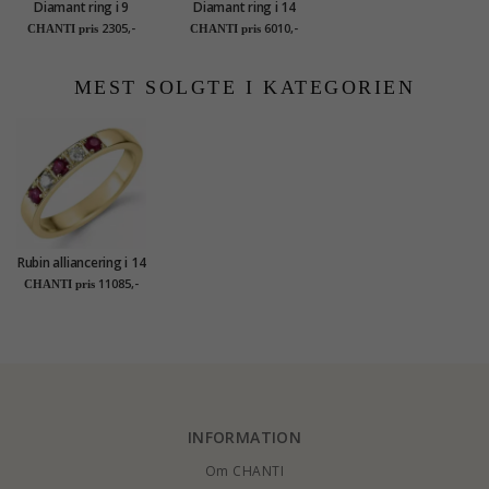
Diamant ring i 9
Diamant ring i 14
karat hvidguld 0,02 ct
karat hvidguld 0,117
2305,-
6010,-
CHANTI pris
CHANTI pris
ct
MEST SOLGTE I KATEGORIEN
Rubin alliancering i 14
karat guld 0,10 ct
11085,-
CHANTI pris
0,24 ct
INFORMATION
Om CHANTI