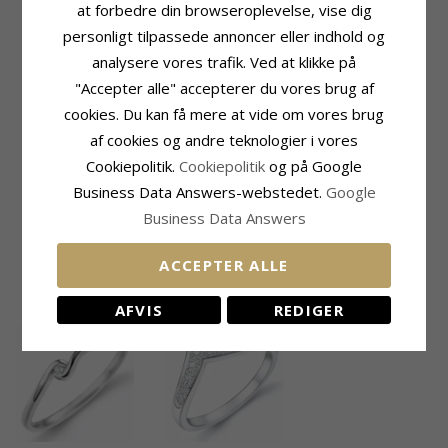
Sten:
Rubin
Slibning:
Brillantsleben
at forbedre din browseroplevelse, vise dig
Ring:
Ring
Sten:
Diamant
personligt tilpassede annoncer eller indhold og
Karat:
14
Diamant Farve:
Wesselton
analysere vores trafik. Ved at klikke på
Ædelmetal:
Hvidguld
Diamant Klarhed:
SI
Overflade:
Blank
Carat:
0,08
"Accepter alle" accepterer du vores brug af
cookies. Du kan få mere at vide om vores brug
Sten
Ringskinne
Antal:
8
Bredde Top:
2,2 mm
af cookies og andre teknologier i vores
Slibning:
Facetsleben
Bredde Bund:
1,7 mm
Cookiepolitik.
Cookiepolitik
og på Google
Sten:
Rubin
Tykkelse Top:
1,8 mm
Business Data Answers-webstedet.
Google
Carat:
0,17
Tykkelse Bund:
1,3 mm
Business Data Answers
Leveringstid
Str. På Lager:
2-3 Hverdage
ACCEPTER ALLE
RELATEREDE PRODUKTER
AFVIS
REDIGER