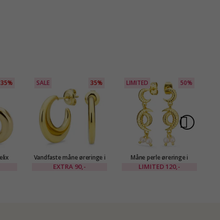
35%
SALE
35%
LIMITED
50%
L
elix
Vandfaste måne øreringe i
Måne perle øreringe i
tål -
forgyldt stål - OCEANA
forgyldt messing - Eliné
EXTRA
90,-
LIMITED
120,-