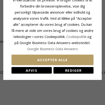
forbedre din browseroplevelse, vise dig
personligt tilpassede annoncer eller indhold og
analysere vores trafik. Ved at klikke på "Accepter
alle" accepterer du vores brug af cookies. Du kan
få mere at vide om vores brug af cookies og andre
Størrelse
teknologier i vores Cookiepolitik.
Cookiepolitik
og
Højde:
5,0 mm
tsleben
Bredde:
1,5 mm
på Google Business Data Answers-webstedet.
Google Business Data Answers
ACCEPTER ALLE
AFVIS
REDIGER
NDER DER HAR KØBT DENNE HAR OGSÁ K