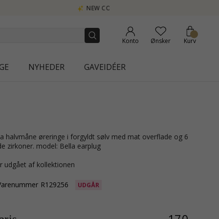
| AURA
Konto
Ønsker
Kurv
GE
NYHEDER
GAVEIDÉER
de zirkoner. model: Bella earplug
r udgået af kollektionen
Varenummer
R129256
UDGÅR
170,-