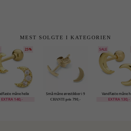
MEST SOLGTE I KATEGORIEN
E
25%
SALE
dfaste måne helix
Små måne ørestikker i 9
Vandfaste måne h
cing i forgyldt stål -
karat guld - Gold Collection
piercing i forgyldt s
EXTRA
140,-
EXTRA
130,-
790,-
CHANTI pris
OCEANA
OCEANA