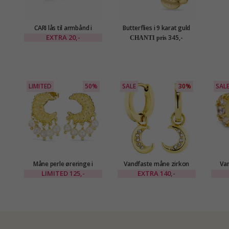
CARI lås til armbånd i
Butterflies i 9 karat guld
forgyldt sølv med blank
EXTRA
20,-
345,-
CHANTI pris
overflade
LIMITED
50%
SALE
30%
SAL
Måne perle øreringe i
Vandfaste måne zirkon
Van
forgyldt messing - Eliné
creoler i forgyldt stål -
pier
LIMITED
125,-
EXTRA
140,-
OCEANA