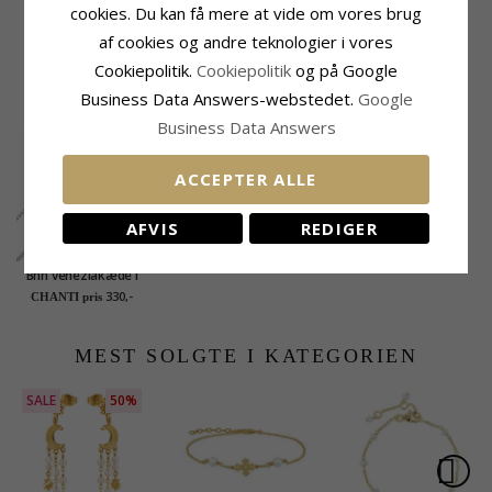
cookies. Du kan få mere at vide om vores brug
Venezia Max:
1,2 Nn
af cookies og andre teknologier i vores
Cookiepolitik.
Cookiepolitik
og på Google
KUNDER DER HAR KØBT DENNE HAR
Business Data Answers-webstedet.
Google
OGSÁ KØBT
Business Data Answers
ACCEPTER ALLE
AFVIS
REDIGER
Bnh veneziakæde i
sølv 45 cm x 1,2 mm
330,-
CHANTI pris
MEST SOLGTE I KATEGORIEN
SALE
50%