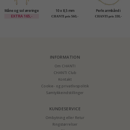
Måne og sol øreringe
10 x 8,5 mm
Perle armbånd i
i forgyldt messing -
dagmarkors perle
forgyldt sølv
EXTRA
165,-
560,-
330,-
CHANTI pris
CHANTI pris
Eliné
armbånd i forgyldt
sølv - Amoré
INFORMATION
Om CHANTI
CHANTI Club
Kontakt
Cookie- og privatlivspolitik
Samtykkeindstillinger
KUNDESERVICE
Ombytning eller Retur
Ringstørrelser