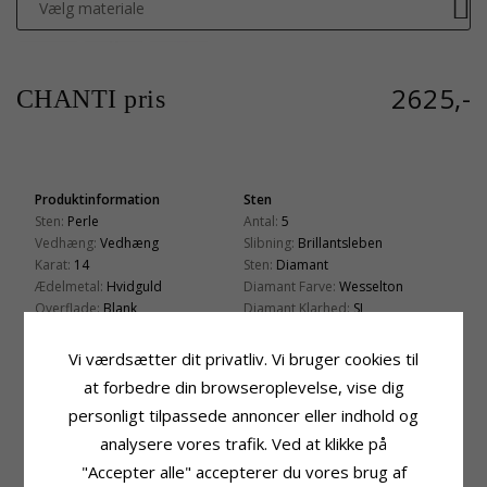
Vælg materiale
2625,-
CHANTI pris
Produktinformation
Sten
Sten:
Perle
Antal:
5
Vedhæng:
Vedhæng
Slibning:
Brillantsleben
Karat:
14
Sten:
Diamant
Ædelmetal:
Hvidguld
Diamant Farve:
Wesselton
Overflade:
Blank
Diamant Klarhed:
SI
Carat:
0,05
Vi værdsætter dit privatliv. Vi bruger cookies til
Perle
Fatning
at forbedre din browseroplevelse, vise dig
Antal:
1
Højde Inkl. Øsken:
20,0 mm
Farve:
Hvid
Bredde:
7,3 mm
personligt tilpassede annoncer eller indhold og
Perletype:
Ferskvandsperle
Dybde:
7,3 mm
analysere vores trafik. Ved at klikke på
Leveringstid
Passer Til Guldkæder Med Bredde
"Accepter alle" accepterer du vores brug af
Leveringstid:
2-3 Hverdage
Slange Max:
1,2 mm