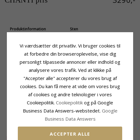
CHANTI pris
Produktinformation
Sten
Sten:
Perle
Antal:
30
Øreringe:
Ørestikker
Slibning:
Brillantsleben
Vi værdsætter dit privatliv. Vi bruger cookies til
Ædelmetal:
Sten:
Diamant
at forbedre din browseroplevelse, vise dig
14 Karat Guld Og Hvidguld
Diamant Farve:
Wesselton
Overflade:
Blank
Diamant Klarhed:
SI
personligt tilpassede annoncer eller indhold og
Carat:
0,12
analysere vores trafik. Ved at klikke på
Perle
Størrelse
"Accepter alle" accepterer du vores brug af
Antal:
2
Højde:
18,5 mm
cookies. Du kan få mere at vide om vores brug
Farve:
Hvid
Bredde:
6,8 mm
af cookies og andre teknologier i vores
Perle:
Ferskvandsperle
Dybde:
6,8 mm
Cookiepolitik.
Cookiepolitik
og på Google
Leveringstid
Business Data Answers-webstedet.
Google
Leveringstid:
2-3 Hverdage
Business Data Answers
MEST SOLGTE I KATEGORIEN
ACCEPTER ALLE
SALE
50%