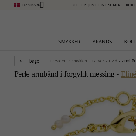
DANMARK
MERE - KLIK HER
SMYKKER
BRANDS
KOL
Tilbage
<
Forsiden
Smykker
Farver
Hvid
Armbå
Perle armbånd i forgyldt messing -
Elin