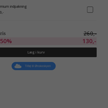
mium indpakning
0,-
260,-
ris
50%
130,-
Læg i kurv
Tilføj til Ønskeskyen