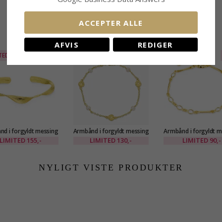
ACCEPTER ALLE
RELATEREDE PRODUKTER
AFVIS
REDIGER
TED
50%
LIMITED
50%
UDGÅR
d i forgyldt messing
Armbånd i forgyldt messing
Armbånd i forgyldt m
- Eliné
- Eliné
- Eliné
LIMITED
155,-
LIMITED
130,-
LIMITED
90,-
NYLIGT VISTE PRODUKTER