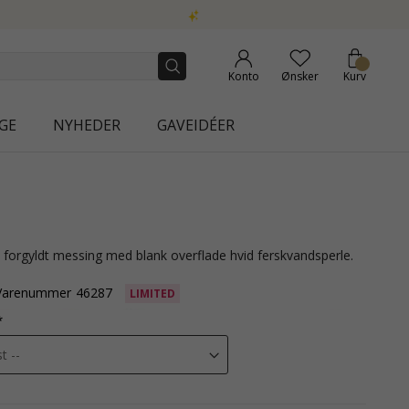
A
Konto
Ønsker
Kurv
GE
NYHEDER
GAVEIDÉER
i forgyldt messing med blank overflade hvid ferskvandsperle.
Varenummer
46287
LIMITED