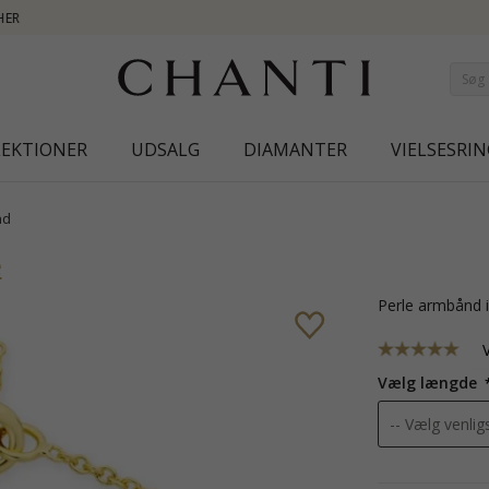
NEW COLLECTION | AUR
LEKTIONER
UDSALG
DIAMANTER
VIELSESRIN
nd
é
perle armbånd 
Vælg længde