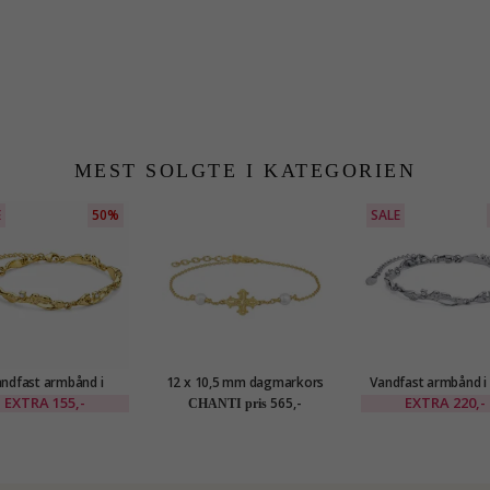
MEST SOLGTE I KATEGORIEN
E
50%
SALE
ndfast armbånd i
12 x 10,5 mm dagmarkors
Vandfast armbånd i s
gyldt stål - OCEANA
perle armbånd i forgyldt
OCEANA
EXTRA
155,-
EXTRA
220,-
565,-
CHANTI pris
sølv - Amoré