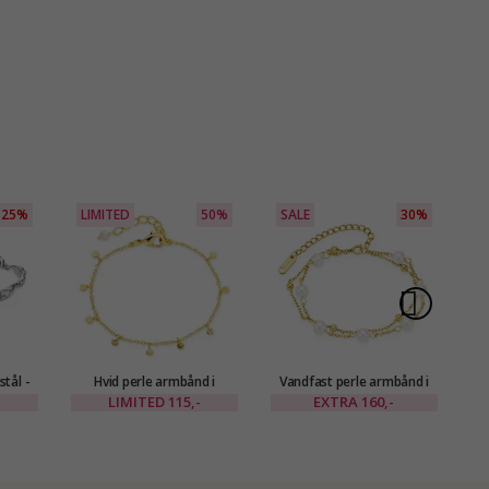
25%
LIMITED
50%
SALE
30%
L
tål -
Hvid perle armbånd i
Vandfast perle armbånd i
forgyldt messing - Eliné
forgyldt stål - OCEANA
ar
LIMITED
115,-
EXTRA
160,-