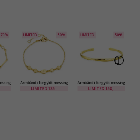
70%
LIMITED
50%
LIMITED
50%
L
essing
Armbånd i forgyldt messing
Armbånd i forgyldt messing
Ar
- Eliné
- Eliné
LIMITED
135,-
LIMITED
150,-