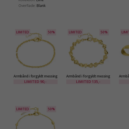
Overflade:
Blank
LIMITED
50%
LIMITED
50%
LIMI
Armbånd i forgyldt messing
Armbånd i forgyldt messing
Armbån
- Eliné
- Eliné
LIMITED
90,-
LIMITED
135,-
LIMITED
50%