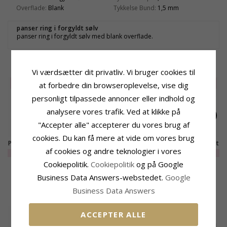
Overflade:
Blank
Tykkelse Bund:
1,5 mm
panser ring i forgyldt sølv
panser ring i forgyldt sølv med blank overflade.
RELATEREDE PRODUKTER
Vi værdsætter dit privatliv. Vi bruger cookies til
UDGÅR
60%
UDGÅR
60%
UDGÅR
60%
at forbedre din browseroplevelse, vise dig
personligt tilpassede annoncer eller indhold og
analysere vores trafik. Ved at klikke på
"Accepter alle" accepterer du vores brug af
cookies. Du kan få mere at vide om vores brug
Panzer ring i forgyldt
Panzer ring i forgyldt
Panzer ring i forgyldt
af cookies og andre teknologier i vores
sølv
sølv
sølv
EXTRA
150,-
EXTRA
140,-
EXTRA
140,-
Cookiepolitik.
Cookiepolitik
og på Google
Business Data Answers-webstedet.
Google
KUNDER DER HAR KØBT DENNE HAR
Business Data Answers
OGSÁ KØBT
ACCEPTER ALLE