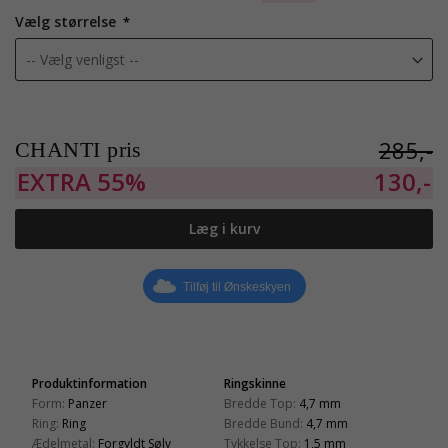
Vælg størrelse
285,-
CHANTI pris
EXTRA
55%
130,-
Læg i kurv
Tilføj til Ønskeskyen
Produktinformation
Ringskinne
Form:
Panzer
Bredde Top:
4,7 mm
Ring:
Ring
Bredde Bund:
4,7 mm
Ædelmetal:
Forgyldt Sølv
Tykkelse Top:
1,5 mm