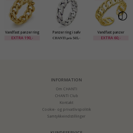
Vandfast panzer ring
Panzer ring i sølv
Vandfast panzer
i forgyldt stål
justerbar ring i
EXTRA
190,-
EXTRA
60,-
565,-
CHANTI pris
forgyldt stål -
OCEANA
INFORMATION
Om CHANTI
CHANTI Club
Kontakt
Cookie- og privatlivspolitik
Samtykkeindstillinger
KUNDESERVICE