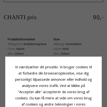
90,-
CHANTI pris
Produktinformation
Sten
Tillægsord:
Kollektionsprøve
Slibning:
Facetsleben
Form:
Hjerte
Farve:
Hvid
Sten:
Zirkon
Sten:
Zirkon
Vedhæng:
Vedhæng
Fatning
Ædelmetal:
Forgyldt Sølv
Højde:
23,0 mm
Vi værdsætter dit privatliv. Vi bruger cookies til
Overflade:
Blank
Bredde:
15,0 mm
at forbedre din browseroplevelse, vise dig
Leveringstid
Passer Til Guldkæder Med Bredde
personligt tilpassede annoncer eller indhold og
Leveringstid:
2-3 Hverdage
Slange Max:
1,3 mm
analysere vores trafik. Ved at klikke på
Venezia Max:
1,3 mm
"Accepter alle" accepterer du vores brug af
cookies. Du kan få mere at vide om vores brug
KUNDER DER HAR KØBT DENNE HAR
af cookies og andre teknologier i vores
OGSÁ KØBT