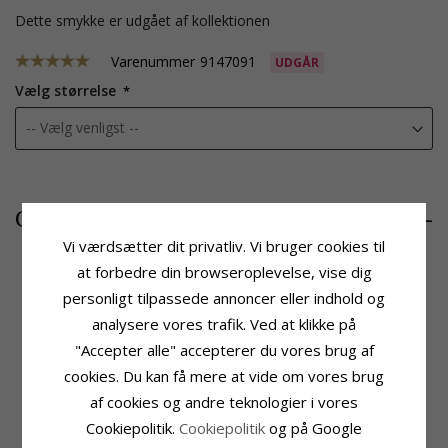
Dette smykke er udgået af kollektionen
Varenummer
9147091
UDGÅR
Vælg størrelse
4765,-
CHANTI pris
Vi værdsætter dit privatliv. Vi bruger cookies til
at forbedre din browseroplevelse, vise dig
personligt tilpassede annoncer eller indhold og
Produktinformation
Sten
analysere vores trafik. Ved at klikke på
Sten:
Diamant
Antal:
1
"Accepter alle" accepterer du vores brug af
Ring:
Hvidguldsring
Slibning:
Brillantsleben
Karat:
14
Sten:
Diamant
cookies. Du kan få mere at vide om vores brug
Ædelmetal:
Hvidguld
Diamant Farve:
Wesselton
af cookies og andre teknologier i vores
Overflade:
Blank
Diamant Klarhed:
SI
Cookiepolitik.
Cookiepolitik
og på Google
Carat:
0,20