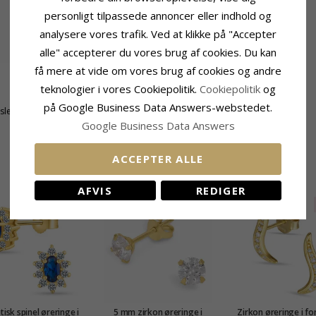
personligt tilpassede annoncer eller indhold og
analysere vores trafik. Ved at klikke på "Accepter
alle" accepterer du vores brug af cookies. Du kan
få mere at vide om vores brug af cookies og andre
teknologier i vores Cookiepolitik.
Cookiepolitik
og
Størrelse
på Google Business Data Answers-webstedet.
tsleben
Højde:
10,2 mm
Google Business Data Answers
Bredde:
10,2 mm
ACCEPTER ALLE
RELATEREDE PRODUKTER
AFVIS
REDIGER
SALE
tisk spinel øreringe i
5 mm zirkon øreringe i
Zirkon øreringe i fo