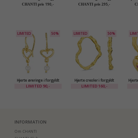
sølv
sølv
190,-
295,-
CHANTI pris
CHANTI pris
C
LIMITED
50%
LIMITED
50%
LIMI
Hjerte øreringe i forgyldt
Hjerte creoler i forgyldt
Hjert
messing - Eliné
messing - Eliné
forg
LIMITED
90,-
LIMITED
160,-
INFORMATION
Om CHANTI