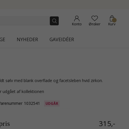
NEW COLLECTION | AURA
Konto
Ønsker
Kurv
GE
NYHEDER
GAVEIDÉER
gyldt sølv med blank overflade og facetsleben hvid zirkon.
r udgået af kollektionen
Varenummer
1032541
UDGÅR
315,-
ris