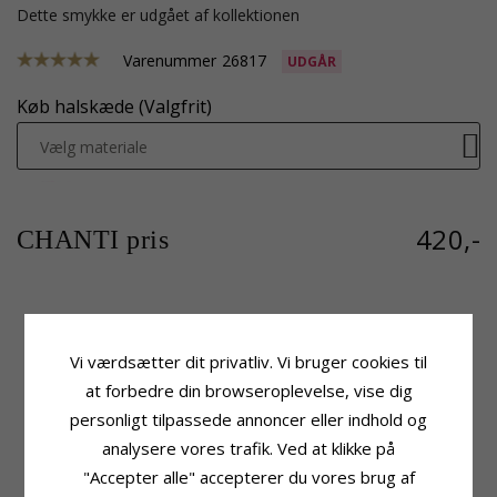
Dette smykke er udgået af kollektionen
Varenummer
26817
UDGÅR
Køb halskæde (Valgfrit)
Vælg materiale
420,-
CHANTI pris
Produktinformation
Størrelse
Vi værdsætter dit privatliv. Vi bruger cookies til
Tillægsord:
15 mm
Højde:
25,0 mm
Vedhæng:
Hjerte Medaljon
Højde Ekskl. Øsken:
15,0 mm
at forbedre din browseroplevelse, vise dig
Ædelmetal:
Sølv
Bredde Lukket:
15,0 mm
personligt tilpassede annoncer eller indhold og
Overflade:
Blank
Bredde Åben:
30,0 mm
analysere vores trafik. Ved at klikke på
Dybde Lukket:
7,3 mm
"Accepter alle" accepterer du vores brug af
Leveringstid