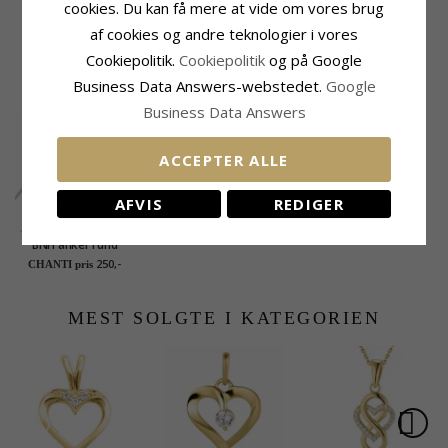
cookies. Du kan få mere at vide om vores brug
Leveringstid:
2-3 Hverdage
af cookies og andre teknologier i vores
Cookiepolitik.
Cookiepolitik
og på Google
KUNDER DER HAR KØBT DENNE HAR
OGSÁ KØBT
Business Data Answers-webstedet.
Google
Business Data Answers
ACCEPTER ALLE
AFVIS
REDIGER
BNH anker rund
halskæde i sølv 45 cm
250,-
CHANTI pris
x 1,5 mm
MEST SOLGTE I KATEGORIEN