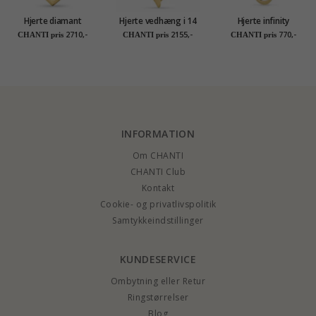
Hjerte diamant
Hjerte vedhæng i 14
Hjerte infinity
vedhæng i 14 karat
karat guld - Gold
vedhæng med
2710,-
2155,-
770,-
CHANTI pris
CHANTI pris
CHANTI pris
guld 0,02 ct
Collection
halskæde i forgyldt
sølv
INFORMATION
Om CHANTI
CHANTI Club
Kontakt
Cookie- og privatlivspolitik
Samtykkeindstillinger
KUNDESERVICE
Ombytning eller Retur
Ringstørrelser
Blog