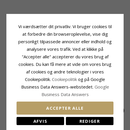
Produktinformation
Sten
Tillægsord:
11 mm
Slibning:
Glat
Vi værdsætter dit privatliv. Vi bruger cookies til
Form:
Marguerit
Farve:
Hvid
at forbedre din browseroplevelse, vise dig
Farve:
Hvide
Sten:
Emalje
personligt tilpassede annoncer eller indhold og
Øreringe:
Ørestikker
Størrelse
Ædelmetal:
Sølv
analysere vores trafik. Ved at klikke på
Diameter:
10,9 mm
Kollektion:
Matilda
"Accepter alle" accepterer du vores brug af
Overflade:
Blank
Leveringstid
cookies. Du kan få mere at vide om vores brug
Leveringstid:
2-3 Hverdage
af cookies og andre teknologier i vores
Cookiepolitik.
Cookiepolitik
og på Google
RELATEREDE PRODUKTER
Business Data Answers-webstedet.
Google
Business Data Answers
ACCEPTER ALLE
AFVIS
REDIGER
15 mm marguerit
6,5 mm marguerit
6,5 mm marguerit