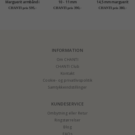
Marguerit armbånd i
10 - 11 mm
14,5 mm marguerit
forgyldt sølv -
marguerit øreringe i
øreringe i forgyldt
595,-
390,-
380,-
CHANTI pris
CHANTI pris
CHANTI pris
Matilda
forgyldt sølv -
sølv - Matilda
Matilda
INFORMATION
Om CHANTI
CHANTI Club
Kontakt
Cookie- og privatlivspolitik
Samtykkeindstillinger
KUNDESERVICE
Ombytning eller Retur
Ringstørrelser
Blog
FAQs