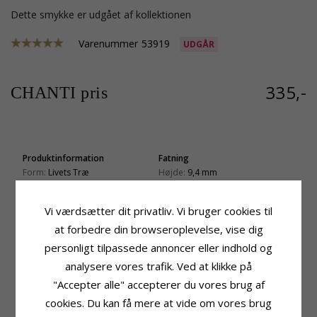
Dette smykke er udgået af kollektionen
Varenummer
53919
UDGÅR
335,-
CHANTI pris
Produktinformation
Fatning
Form:
Livets Træ
Højde:
9,4 mm
Type:
Armbånd Med Vedhæng
Bredde:
13,1 mm
Kæde:
Armbånd
Dybde:
0,9 mm
Vi værdsætter dit privatliv. Vi bruger cookies til
Ædelmetal:
Rhodineret Sølv
Leveringstid
at forbedre din browseroplevelse, vise dig
Længde:
Leveringstid:
2-3 Hverdage
17 cm plus 3 cm forlængerkæde
personligt tilpassede annoncer eller indhold og
Vedhæng:
Vedhæng
analysere vores trafik. Ved at klikke på
Ædelmetal:
Rhodineret Sølv
"Accepter alle" accepterer du vores brug af
Overflade:
Blank
cookies. Du kan få mere at vide om vores brug