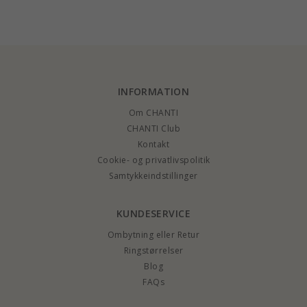
med vedhæng i 8
øreringe i 14 karat
14 karat guld 0,018 ct
karat guld hvid
guld
zirkon
INFORMATION
Om CHANTI
CHANTI Club
Kontakt
Cookie- og privatlivspolitik
Samtykkeindstillinger
KUNDESERVICE
Ombytning eller Retur
Ringstørrelser
Blog
FAQs