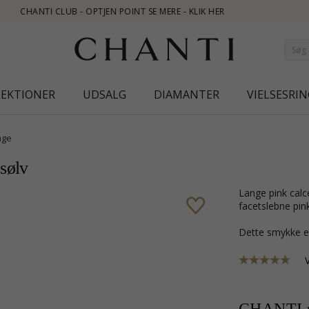
R
LEKTIONER
UDSALG
DIAMANTER
VIELSESRIN
nge
 sølv
lange pink calcedon øreringe i forgyldt sølv med sandblæst overflade og 6
facetslebne pin
Dette smykke e