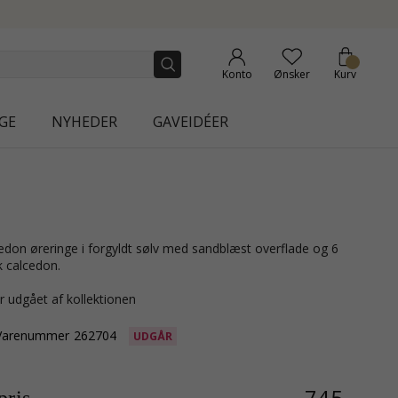
NEW COLLECTION | AURA
Konto
Ønsker
Kurv
GE
NYHEDER
GAVEIDÉER
k calcedon.
r udgået af kollektionen
Varenummer
262704
UDGÅR
745,-