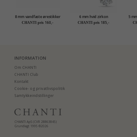
8 mm vandfaste ørestikker
6 mm hvid zirkon
5 mm
i forgyldt stål - OCEANA
ørestikker i titanium
kara
160,-
185,-
CHANTI pris
CHANTI pris
CH
INFORMATION
Om CHANTI
CHANTI Club
Kontakt
Cookie- og privatlivspolitik
Samtykkeindstillinger
CHANTI ApS (CVR 28863845)
Grundlagt 1995 ©2026