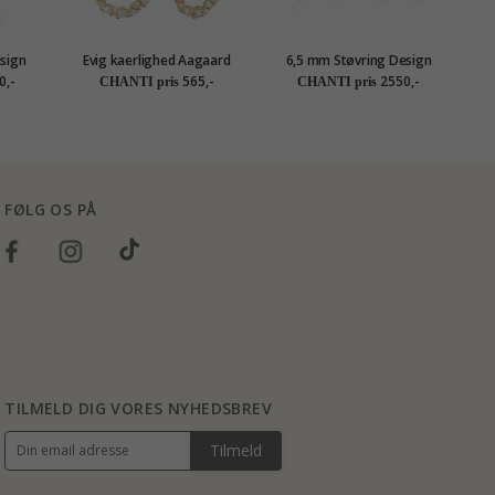
sign
Evig kaerlighed Aagaard
6,5 mm Støvring Design
guld
øreringe i forgyldt sølv hvid
livets træ øreringe i 14
ø
0,-
565,-
2550,-
CHANTI pris
CHANTI pris
zirkon
karat guld
FØLG OS PÅ
TILMELD DIG VORES NYHEDSBREV
Tilmeld