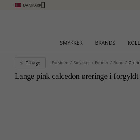
DANMARK
CHANTI CLUB - OPTJEN POINT SE MERE - KLIK HE
SMYKKER
BRANDS
KOL
Tilbage
<
Forsiden
Smykker
Former
Rund
Øreri
Lange pink calcedon øreringe i forgyldt