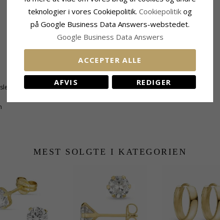
teknologier i vores Cookiepolitik.
Cookiepolitik
og
på Google Business Data Answers-webstedet.
Google Business Data Answers
ACCEPTER ALLE
Størrelse
Højde:
47,0 mm
AFVIS
REDIGER
tsleben
Bredde:
13,0 mm
n
MEST SOLGTE I KATEGORIEN