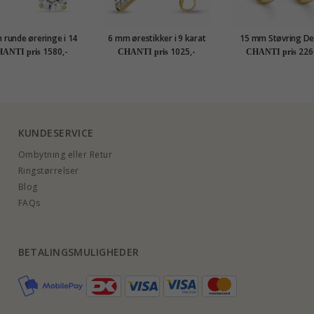
 runde øreringe i 14
6 mm ørestikker i 9 karat
15 mm Støvring De
t guld med zirkon -
guld med zirkon - Gold
creoler i 8 karat 
1580,-
1025,-
226
ANTI pris
CHANTI pris
CHANTI pris
Gold Collection
Collection
KUNDESERVICE
Ombytning eller Retur
Ringstørrelser
Blog
FAQs
BETALINGSMULIGHEDER