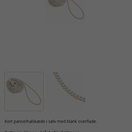
kort panserhalskæde i sølv med blank overflade.