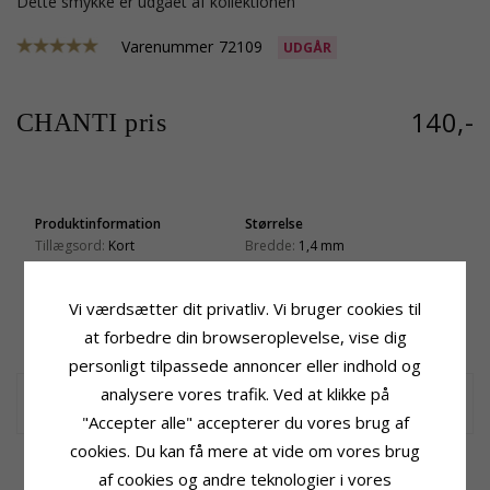
Dette smykke er udgået af kollektionen
Varenummer
72109
UDGÅR
140,-
CHANTI pris
Produktinformation
Størrelse
Tillægsord:
Kort
Bredde:
1,4 mm
Kædetype:
Panserhalskæde
Længde:
38 cm
Ædelmetal:
Sølv
Vægt:
2,2 G
Vi værdsætter dit privatliv. Vi bruger cookies til
Overflade:
Blank
Leveringstid
at forbedre din browseroplevelse, vise dig
Leveringstid:
2-3 Hverdage
personligt tilpassede annoncer eller indhold og
Halskæde i sølv til børn
analysere vores trafik. Ved at klikke på
kort panserhalskæde i sølv med blank overflade.
"Accepter alle" accepterer du vores brug af
cookies. Du kan få mere at vide om vores brug
KUNDER DER HAR KØBT DENNE HAR
af cookies og andre teknologier i vores
OGSÁ KØBT