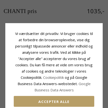
1035,-
CHANTI pris
Vi værdsætter dit privatliv. Vi bruger cookies til
Produktinformation
Sten
Form:
Kors
Antal:
3
at forbedre din browseroplevelse, vise dig
Vedhæng:
Vedhæng
Slibning:
Facetsleben
personligt tilpassede annoncer eller indhold og
Ædelmetal:
9 Karat Hvidguld
Farve:
Hvid
analysere vores trafik. Ved at klikke på
Overflade:
Blank
Sten:
Zirkon
"Accepter alle" accepterer du vores brug af
Fatning
Leveringstid
cookies. Du kan få mere at vide om vores brug
Højde:
23,8 mm
Leveringstid:
2-3 Hverdage
Bredde:
14,0 mm
af cookies og andre teknologier i vores
Passer Til Guldkæder Med Bredde
Cookiepolitik.
Cookiepolitik
og på Google
Slange Max:
1,35 mm
Venezia Max:
1,4 mm
Business Data Answers-webstedet.
Google
Business Data Answers
MEST SOLGTE I KATEGORIEN
ACCEPTER ALLE