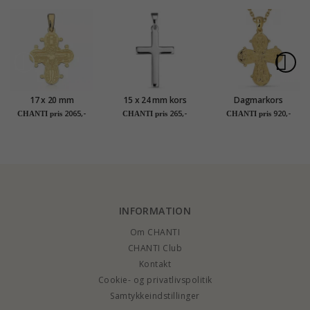
17 x 20 mm
15 x 24 mm kors
Dagmarkors
dagmarkors med
vedhæng i sølv -
halskæde i forgyldt
2065,-
265,-
920,-
CHANTI pris
CHANTI pris
CHANTI pris
fadervor i 8 karat
Amoré
sølv med vedhæng i
guld - Amoré
forgyldt sølv
INFORMATION
Om CHANTI
CHANTI Club
Kontakt
Cookie- og privatlivspolitik
Samtykkeindstillinger