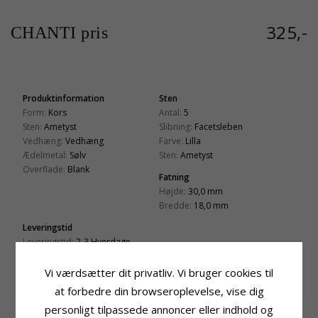
325,-
CHANTI pris
Produktinformation
Sten
Form:
Kors
Antal:
5
Sten:
Ametyst
Slibning:
Facetsleben
Vedhæng:
Vedhæng
Farve:
Lilla
Ædelmetal:
Sølv
Sten:
Ametyst
Overflade:
Blank
Fatning
Højde:
30,0 mm
Bredde:
18,0 mm
Leveringstid
Leveringstid:
2-3 Hverdage
Vi værdsætter dit privatliv. Vi bruger cookies til
RELATEREDE PRODUKTER
at forbedre din browseroplevelse, vise dig
personligt tilpassede annoncer eller indhold og