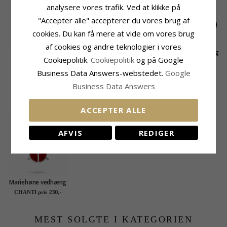
analysere vores trafik. Ved at klikke på
"Accepter alle" accepterer du vores brug af
cookies. Du kan få mere at vide om vores brug
af cookies og andre teknologier i vores
12 x 18 mm kors
Stort kors rav
Kors zirkon vedhæng
Cookiepolitik.
Cookiepolitik
og på Google
vedhæng i sølv -
vedhæng i sølv
i sølv
245,-
725,-
190,-
CHANTI pris
CHANTI pris
CHANTI pris
Amoré
Business Data Answers-webstedet.
Google
Business Data Answers
KUNDER DER HAR KØBT DENNE HAR
OGSÁ KØBT
ACCEPTER ALLE
AFVIS
REDIGER
Mariehøne vedhæng
med halskæde i sølv -
230,-
CHANTI pris
Little Ones
MEST SOLGTE I KATEGORIEN