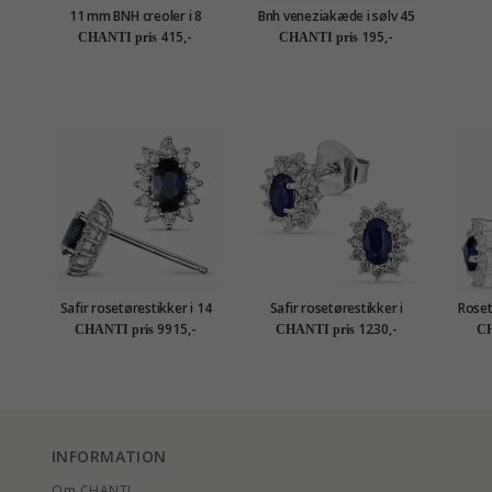
11 mm BNH creoler i 8
Bnh veneziakæde i sølv 45
karat guld
cm x 0,8 mm
415,-
195,-
CHANTI pris
CHANTI pris
Safir rosetørestikker i 14
Safir rosetørestikker i
Roset 
karat hvidguld med
rhodineret sølv
9915,-
1230,-
CHANTI pris
CHANTI pris
CH
diamant og safir
INFORMATION
Om CHANTI