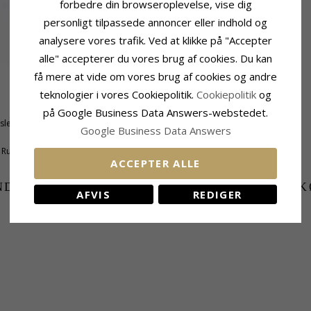
forbedre din browseroplevelse, vise dig
personligt tilpassede annoncer eller indhold og
analysere vores trafik. Ved at klikke på "Accepter
alle" accepterer du vores brug af cookies. Du kan
få mere at vide om vores brug af cookies og andre
teknologier i vores Cookiepolitik.
Cookiepolitik
og
Sten
Slibning:
Facetsleben
på Google Business Data Answers-webstedet.
tsleben
Farve:
Hvid
Google Business Data Answers
Sten:
Zirkon
k Rubin
ACCEPTER ALLE
NDER DER HAR KØBT DENNE HAR OGSÁ K
AFVIS
REDIGER