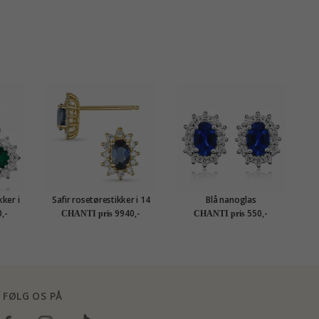
ker i
Safir rosetørestikker i 14
Blå nanoglas
v
karat guld med diamant og
rosetørestikker i
,-
9940,-
550,-
CHANTI pris
CHANTI pris
safir
rhodineret sølv
FØLG OS PÅ