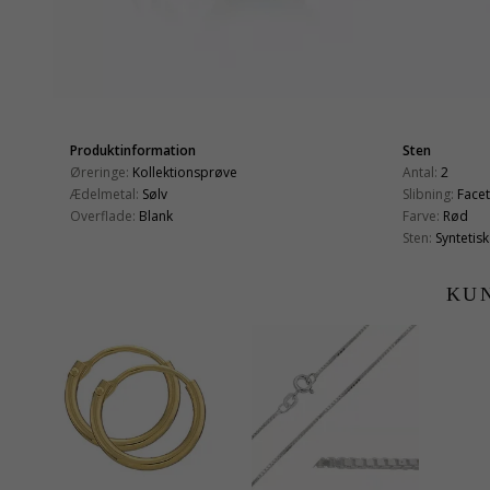
Produktinformation
Sten
Øreringe:
Kollektionsprøve
Antal:
2
Ædelmetal:
Sølv
Slibning:
Face
Overflade:
Blank
Farve:
Rød
Sten:
Syntetis
KU