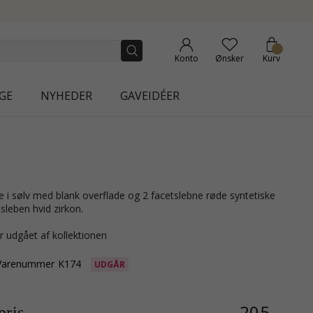
LECTION | AURA
Konto
Ønsker
Kurv
GE
NYHEDER
GAVEIDÉER
sleben hvid zirkon.
r udgået af kollektionen
Varenummer
K174
UDGÅR
205,-
ris