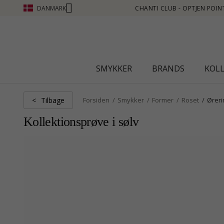
DANMARK
TJEN POINT SE MERE - KLIK HER
SMYKKER
BRANDS
KOL
Tilbage
<
Forsiden
Smykker
Former
Roset
Øreri
Kollektionsprøve i sølv