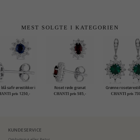
MEST SOLGTE I KATEGORIEN
blå safir ørestikker i
Roset røde granat
Grønne rosetørestik
sølv
ørestikker i sølv
rhodineret søl
1250,-
585,-
730
ANTI pris
CHANTI pris
CHANTI pris
KUNDESERVICE
Ombytning eller Retur