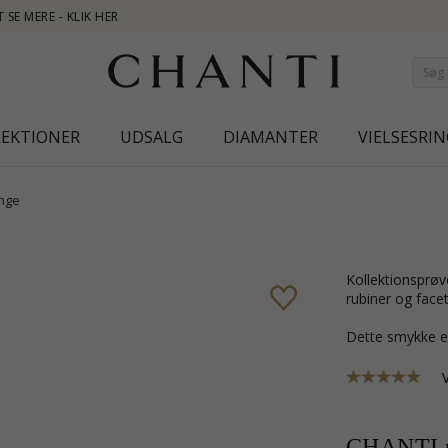
NEW COL
LEKTIONER
UDSALG
DIAMANTER
VIELSESRIN
nge
Kollektionsprøve i sølv med blank overflade og 2 facetslebne røde syntetiske
rubiner og facet
Dette smykke e
CHANTI p