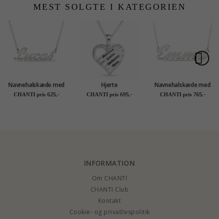
MEST SOLGTE I KATEGORIEN
Navnehalskæde med
Hjerte
Navnehalskæde med
vedhæng i sølv - My
Navnehalskæde med
vedhæng i sølv - My
625,-
695,-
765,-
CHANTI pris
CHANTI pris
CHANTI pris
Letter
vedhæng i sølv med
Letter
facetsleben hvid
zirkon - My Letter
INFORMATION
Om CHANTI
CHANTI Club
Kontakt
Cookie- og privatlivspolitik