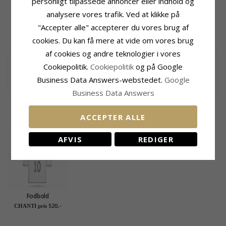
personligt tilpassede annoncer eller indhold og
Materiale:
Metal
Højde:
21,0 mm
Overflade:
Blank
Bredde:
21,0 mm
analysere vores trafik. Ved at klikke på
Ædelmetal:
Sølv
"Accepter alle" accepterer du vores brug af
Leveringstid
Overflade:
Blank
Leveringstid:
Ca. 3 Uger
cookies. Du kan få mere at vide om vores brug
Motiv:
Hjerte Med Navn
af cookies og andre teknologier i vores
Nøglering med navn
Cookiepolitik.
Cookiepolitik
og på Google
nøglering med navn i metal med blank overflade med vedhæng i
sølv med blank overflade
Business Data Answers-webstedet.
Google
Business Data Answers
KUNDER DER HAR KØBT DENNE HAR
OGSÁ KØBT
ACCEPTER ALLE
AFVIS
REDIGER
Fodbold
Navnehalskæde med
520,-
CHANTI pris
vedhæng i sølv - My
Letter