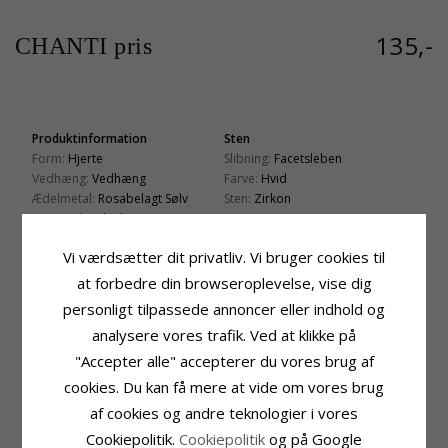
135,-
CHANTI pris
Produktinformation
Sten
Form:
Hjerte
Slibning:
Facetsleben
Vedhæng:
Vedhæng
Farve:
Hvid
Ædelmetal:
Rosabelagt Sølv
Sten:
Zirkon
Overflade:
Blank
Fatning
Højde:
25,2 mm
Vi værdsætter dit privatliv. Vi bruger cookies til
Bredde:
11,6 mm
at forbedre din browseroplevelse, vise dig
Leveringstid
personligt tilpassede annoncer eller indhold og
Leveringstid:
2-3 Hverdage
analysere vores trafik. Ved at klikke på
"Accepter alle" accepterer du vores brug af
KUNDER DER HAR KØBT DENNE HAR
cookies. Du kan få mere at vide om vores brug
OGSÁ KØBT
af cookies og andre teknologier i vores
Cookiepolitik.
Cookiepolitik
og på Google