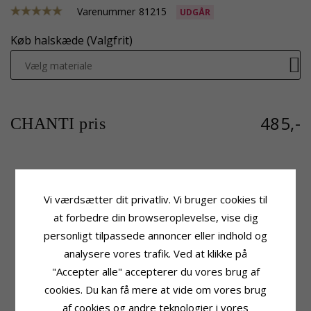
Varenummer
81215
UDGÅR
Køb halskæde (Valgfrit)
Vælg materiale
485,-
CHANTI pris
Produktinformation
Fatning
Vi værdsætter dit privatliv. Vi bruger cookies til
Form:
Hjerte
Højde:
28,6 mm
Vedhæng:
Vedhæng
Bredde:
25,7 mm
at forbedre din browseroplevelse, vise dig
Ædelmetal:
Oxideret Sterlingsølv
Dybde:
4,1 mm
personligt tilpassede annoncer eller indhold og
Overflade:
Blank
Leveringstid
analysere vores trafik. Ved at klikke på
Leveringstid:
2-3 Hverdage
"Accepter alle" accepterer du vores brug af
cookies. Du kan få mere at vide om vores brug
KUNDER DER HAR KØBT DENNE HAR
af cookies og andre teknologier i vores