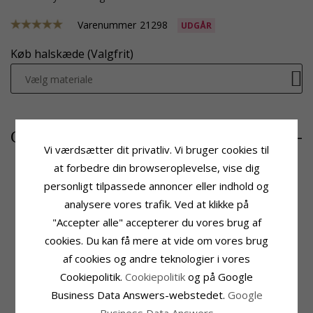
Varenummer
21298
UDGÅR
Køb halskæde (Valgfrit)
Vælg materiale
2515,-
CHANTI pris
Vi værdsætter dit privatliv. Vi bruger cookies til
at forbedre din browseroplevelse, vise dig
personligt tilpassede annoncer eller indhold og
Produktinformation
Sten
analysere vores trafik. Ved at klikke på
Form:
Hjerte
Antal:
5
"Accepter alle" accepterer du vores brug af
Vedhæng:
Vedhæng
Slibning:
Facetsleben
cookies. Du kan få mere at vide om vores brug
Ædelmetal:
9 Karat Guld
Farve:
Hvid
Overflade:
Blank
Sten:
Zirkon
af cookies og andre teknologier i vores
Cookiepolitik.
Cookiepolitik
og på Google
Fatning
Leveringstid
Højde Ekskl. Øsken:
19,5 mm
Leveringstid:
2-3 Hverdage
Business Data Answers-webstedet.
Google
Bredde:
19,4 mm