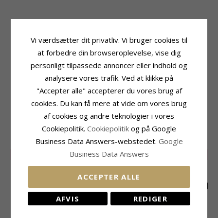
Produktinformation
Sten
Form:
Hjerte
Antal:
2
Vi værdsætter dit privatliv. Vi bruger cookies til
Øreringe:
Ørestikker
Slibning:
Facetsleben
at forbedre din browseroplevelse, vise dig
Ædelmetal:
9 Karat Hvidguld
Farve:
Hvid
personligt tilpassede annoncer eller indhold og
Overflade:
Blank
Sten:
Zirkon
analysere vores trafik. Ved at klikke på
Størrelse
Leveringstid
"Accepter alle" accepterer du vores brug af
Højde:
7,0 mm
Leveringstid:
2-3 Hverdage
Bredde:
7,0 mm
cookies. Du kan få mere at vide om vores brug
Dybde:
1,5 mm
af cookies og andre teknologier i vores
Cookiepolitik.
Cookiepolitik
og på Google
MEST SOLGTE I KATEGORIEN
Business Data Answers-webstedet.
Google
Business Data Answers
LIMITED
50%
LIMITED
50%
LIMITED
50%
ACCEPTER ALLE
AFVIS
REDIGER
Hjerte øreringe i
Hjerte creoler i
Hjerte rød krystal