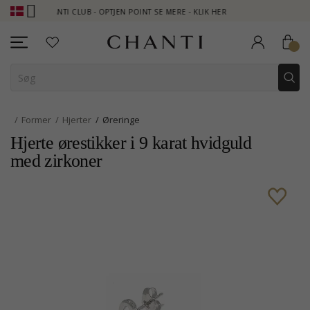
CHANTI CLUB - OPTJEN POINT SE MERE - KLIK HER
NEW COLLEC
Former
Hjerter
Øreringe
Hjerte ørestikker i 9 karat hvidguld
med zirkoner