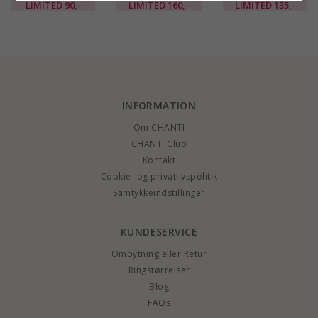
forgyldt messing -
forgyldt messing -
creoler i forgyldt
LIMITED
90,-
LIMITED
160,-
LIMITED
135,-
Eliné
Eliné
messing - Eliné
INFORMATION
Om CHANTI
CHANTI Club
Kontakt
Cookie- og privatlivspolitik
Samtykkeindstillinger
KUNDESERVICE
Ombytning eller Retur
Ringstørrelser
Blog
FAQs