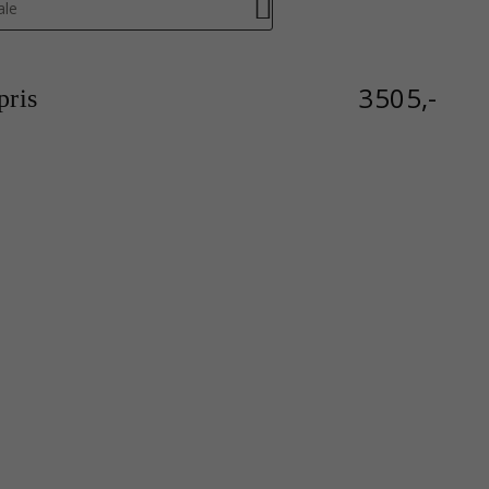
ale
3505,-
ris