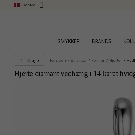
DANMARK
CHANTI CLUB - OPTJEN POINT SE MERE - KLIK HER
SMYKKER
BRANDS
KOL
Tilbage
<
Forsiden
Smykker
Former
Hjerter
Ved
Hjerte diamant vedhæng i 14 karat hvidg