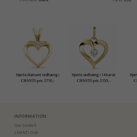
Hjerte diamant vedhæng i
Hjerte vedhæng i 14 karat
Hjer
14 karat guld 0,02 ct
guld - Gold Collection
med 
2710,-
2155,-
CHANTI pris
CHANTI pris
C
INFORMATION
Om CHANTI
CHANTI Club