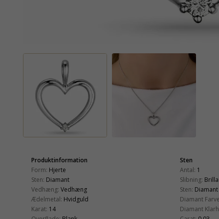
Produktinformation
Sten
Form:
Hjerte
Antal:
1
Sten:
Diamant
Slibning:
Brill
Vedhæng:
Vedhæng
Sten:
Diamant
Ædelmetal:
Hvidguld
Diamant Farve
Karat:
14
Diamant Klarh
Overflade:
Blank
Carat:
0,03