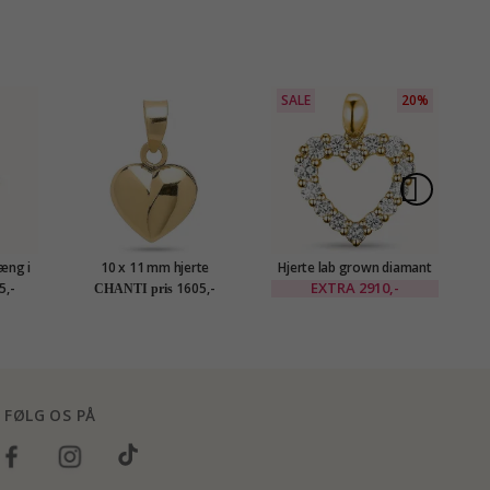
SALE
20%
æng i
10 x 11 mm hjerte
Hjerte lab grown diamant
H
 ct
vedhæng i 14 karat guld -
vedhæng i 9 karat guld 0,54
EXTRA
2910,-
5,-
1605,-
CHANTI pris
Amoré
ct
FØLG OS PÅ