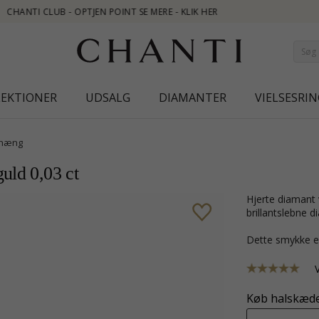
LEKTIONER
UDSALG
DIAMANTER
VIELSESRIN
hæng
uld 0,03 ct
hjerte diamant vedhæng i 14 karat hvidguld med blank overflade og 1
brillantslebne 
Dette smykke e
Køb halskæde 