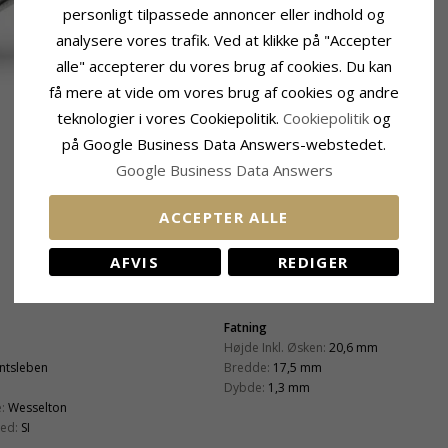
personligt tilpassede annoncer eller indhold og
analysere vores trafik. Ved at klikke på "Accepter
alle" accepterer du vores brug af cookies. Du kan
få mere at vide om vores brug af cookies og andre
teknologier i vores Cookiepolitik.
Cookiepolitik
og
på Google Business Data Answers-webstedet.
Google Business Data Answers
ACCEPTER ALLE
AFVIS
REDIGER
Fatning
Højde Inkl. Øsken:
20,6 mm
antsleben
Bredde:
17,5 mm
Dybde:
1,3 mm
:
Wesselton
ed:
SI