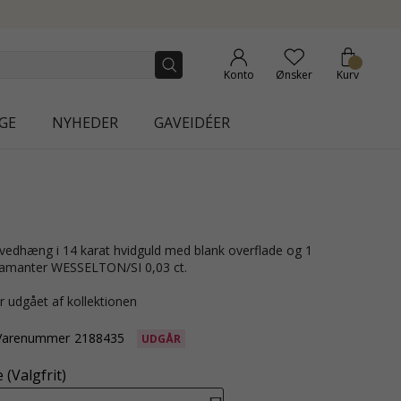
NEW COLLECTION | AURA
Konto
Ønsker
Kurv
GE
NYHEDER
GAVEIDÉER
diamanter WESSELTON/SI 0,03 ct.
r udgået af kollektionen
Varenummer
2188435
UDGÅR
(Valgfrit)