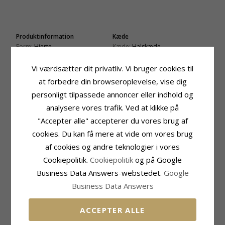
Produktinformation
Kæde
Form:
Hjerte
Kæde:
Halskæde
Type:
Vedhæng Med Kæde
Ædelmetal:
Forgyldt Sølv
Længde:
Vi værdsætter dit privatliv. Vi bruger cookies til
42 cm plus 3 cm forlængerkæde
at forbedre din browseroplevelse, vise dig
Vedhæng
Sten
personligt tilpassede annoncer eller indhold og
Vedhæng:
Vedhæng
Slibning:
Facetsleben
analysere vores trafik. Ved at klikke på
Ædelmetal:
9 Karat Guld
Farve:
Hvid
"Accepter alle" accepterer du vores brug af
Overflade:
Blank
Sten:
Zirkon
cookies. Du kan få mere at vide om vores brug
Fatning
Leveringstid
af cookies og andre teknologier i vores
Højde Ekskl. Øsken:
8,5 mm
Leveringstid:
2-3 Hverdage
Højde:
14,1 mm
Cookiepolitik.
Cookiepolitik
og på Google
Bredde:
9,8 mm
Business Data Answers-webstedet.
Google
Business Data Answers
MEST SOLGTE I KATEGORIEN
ACCEPTER ALLE