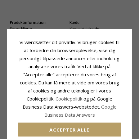
Produktinformation
Kæde
Form:
Hjerte
Kæde:
Halskæde
Type:
Vedhæng Med Kæde
Ædelmetal:
Forgyldt Sølv
Længde:
Vi værdsætter dit privatliv. Vi bruger cookies til
42 cm plus 3 cm forlængerkæde
at forbedre din browseroplevelse, vise dig
Vedhæng
Sten
personligt tilpassede annoncer eller indhold og
Vedhæng:
Vedhæng
Slibning:
Facetsleben
analysere vores trafik. Ved at klikke på
Ædelmetal:
9 Karat Guld
Farve:
Hvid
"Accepter alle" accepterer du vores brug af
Overflade:
Blank
Sten:
Zirkon
cookies. Du kan få mere at vide om vores brug
Fatning
Leveringstid
af cookies og andre teknologier i vores
Højde Ekskl. Øsken:
10,6 mm
Leveringstid:
2-3 Hverdage
Højde:
15,8 mm
Cookiepolitik.
Cookiepolitik
og på Google
Bredde:
9,0 mm
Business Data Answers-webstedet.
Google
Business Data Answers
MEST SOLGTE I KATEGORIEN
ACCEPTER ALLE