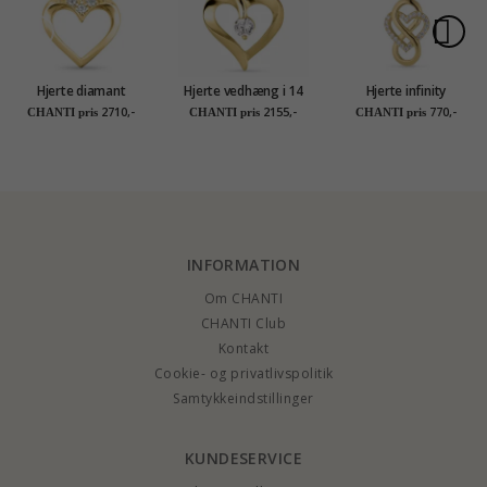
Hjerte diamant
Hjerte vedhæng i 14
Hjerte infinity
vedhæng i 14 karat
karat guld - Gold
vedhæng med
2710,-
2155,-
770,-
CHANTI pris
CHANTI pris
CHANTI pris
guld 0,02 ct
Collection
halskæde i forgyldt
sølv
INFORMATION
Om CHANTI
CHANTI Club
Kontakt
Cookie- og privatlivspolitik
Samtykkeindstillinger
KUNDESERVICE