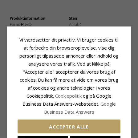
Produktinformation
Sten
Form:
Hjerte
Antal:
1
Sten:
Diamant
Slibning:
Brillantsleben
Vedhæng:
Vedhæng
Sten:
Diamant
Vi værdsætter dit privatliv. Vi bruger cookies til
Karat:
9
Diamant Farve:
Wesselton
at forbedre din browseroplevelse, vise dig
Ædelmetal:
Guld
Diamant Klarhed:
SI
Overflade:
personligt tilpassede annoncer eller indhold og
Blank
Carat:
0,02
analysere vores trafik. Ved at klikke på
Fatning
Leveringstid
Højde Inkl. Øsken:
15,3 mm
Leveringstid:
2-3 Hverdage
"Accepter alle" accepterer du vores brug af
Højde Ekskl. Øsken:
10,4 mm
cookies. Du kan få mere at vide om vores brug
Passer Til Guldkæder Med Bredde
Bredde:
9,8 mm
Slange Max:
1,4 mm
af cookies og andre teknologier i vores
Dybde:
3,5 mm
Venezia Max:
1,4 mm
Cookiepolitik.
Cookiepolitik
og på Google
Business Data Answers-webstedet.
Google
RELATEREDE PRODUKTER
Business Data Answers
UDGÅR
ACCEPTER ALLE