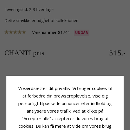
Leveringstid: 2-3 hverdage
Dette smykke er udgået af kollektionen
Varenummer
81744
UDGÅR
315,-
CHANTI pris
Produktinformation
Sten
Form:
Hjerte
Antal:
1
Vi værdsætter dit privatliv. Vi bruger cookies til
Type:
Charm
Slibning:
Facetsleben
at forbedre din browseroplevelse, vise dig
Ædelmetal:
Sølv
Farve:
Hvid
personligt tilpassede annoncer eller indhold og
Ædelmetal:
Forgyldt Sølv
Sten:
Zirkon
Overflade:
Blank
analysere vores trafik. Ved at klikke på
Højde Ekskl. Lås:
8,8 mm
"Accepter alle" accepterer du vores brug af
Bredde:
7,1 mm
cookies. Du kan få mere at vide om vores brug