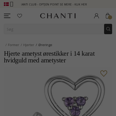
CHANTI CLUB - OPTJEN POINT SE MERE - KLIK HER
NEW COLL
Former
Hjerter
Øreringe
Hjerte ametyst ørestikker i 14 karat
hvidguld med ametyster