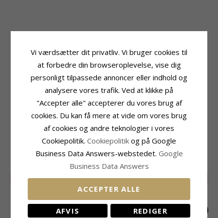
Produktinformation
Sten
Form:
Hjerte
Antal:
6
Vi værdsætter dit privatliv. Vi bruger cookies til
Sten:
Ametyst
Slibning:
Facetsleben
at forbedre din browseroplevelse, vise dig
Øreringe:
Ørestikker
Sten:
Ametyst
Ædelmetal:
14 Karat Hvidguld
Carat:
0,09
personligt tilpassede annoncer eller indhold og
Overflade:
Blank
analysere vores trafik. Ved at klikke på
Størrelse
Højde:
7,8 mm
"Accepter alle" accepterer du vores brug af
Bredde:
9,4 mm
cookies. Du kan få mere at vide om vores brug
Leveringstid
af cookies og andre teknologier i vores
Leveringstid:
2-3 Hverdage
Cookiepolitik.
Cookiepolitik
og på Google
Business Data Answers-webstedet.
Google
MEST SOLGTE I KATEGORIEN
Business Data Answers
LIMITED
50%
LIMITED
50%
LIMITED
50%
ACCEPTER ALLE
AFVIS
REDIGER