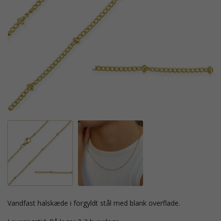
vandfast halskæde i forgyldt stål med blank overflade.