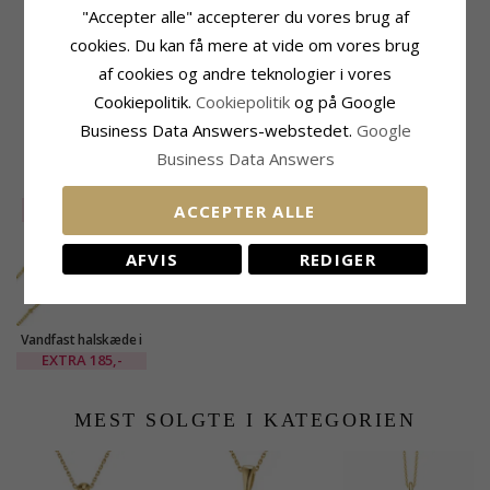
"Accepter alle" accepterer du vores brug af
Tillægsord:
Vandfast
Bredde:
2 mm
Kædetype:
Halskæde
Længde:
45 cm
cookies. Du kan få mere at vide om vores brug
Ædelmetal:
Forgyldt Stål
af cookies og andre teknologier i vores
Leveringstid
Kollektion:
OCEANA
Leveringstid:
2-3 Hverdage
Cookiepolitik.
Cookiepolitik
og på Google
Overflade:
Blank
Business Data Answers-webstedet.
Google
Business Data Answers
NYLIGT VISTE PRODUKTER
ACCEPTER ALLE
SALE
25%
AFVIS
REDIGER
Vandfast halskæde i
forgyldt stål 45 cm x
EXTRA
185,-
2 mm - OCEANA
MEST SOLGTE I KATEGORIEN