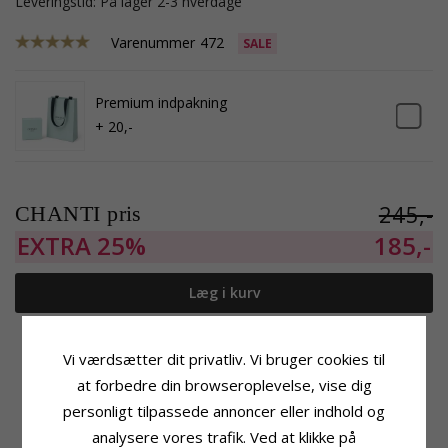
Leveringstid: På lager 2-3 hverdage
Varenummer
472
SALE
Premium indpakning
+ 20,-
245,-
CHANTI pris
EXTRA
25%
185,-
Læg i kurv
Tilføj til Ønskeskyen
Vi værdsætter dit privatliv. Vi bruger cookies til
at forbedre din browseroplevelse, vise dig
personligt tilpassede annoncer eller indhold og
analysere vores trafik. Ved at klikke på
Produktinformation
Størrelse