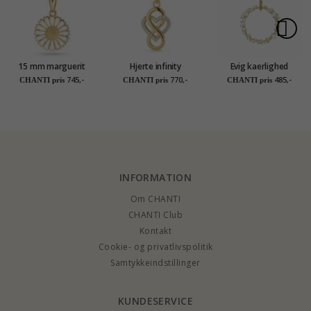
15 mm marguerit
Hjerte infinity
Evig kaerlighed
Halskæde med
vedhæng med
Aagaard Halskæde
745,-
770,-
485,-
CHANTI pris
CHANTI pris
CHANTI pris
vedhæng i forgyldt
halskæde i forgyldt
med vedhæng i
sølv - Marie
sølv
forgyldt sølv
INFORMATION
Om CHANTI
CHANTI Club
Kontakt
Cookie- og privatlivspolitik
Samtykkeindstillinger
KUNDESERVICE