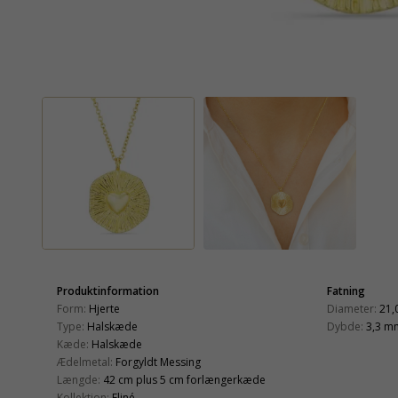
Produktinformation
Fatning
Form:
Hjerte
Diameter:
21,
Type:
Halskæde
Dybde:
3,3 m
Kæde:
Halskæde
Ædelmetal:
Forgyldt Messing
Længde:
42 cm plus 5 cm forlængerkæde
Kollektion:
Eliné