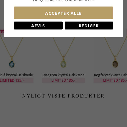
ACCEPTER ALLE
RELATEREDE PRODUKTER
AFVIS
REDIGER
TED
50%
LIMITED
50%
LIMITED
blå krystal Halskæde
Lysegrøn krystal Halskæde
Røgfarvet kvarts Ha
vedhæng i forgyldt
med vedhæng i forgyldt
med vedhæng i for
LIMITED
135,-
LIMITED
135,-
LIMITED
135,
messing - Eliné
messing - Eliné
messing - Eliné
NYLIGT VISTE PRODUKTER