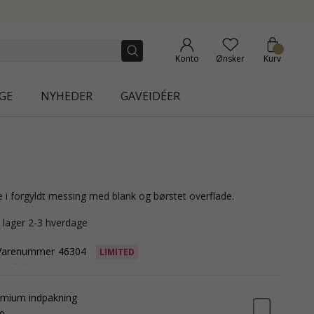
AURA
Konto
Ønsker
Kurv
GE
NYHEDER
GAVEIDÉER
e i forgyldt messing med blank og børstet overflade.
å lager 2-3 hverdage
Varenummer
46304
LIMITED
mium indpakning