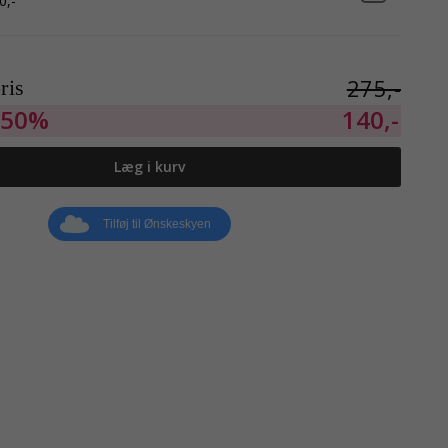
0,-
275,-
ris
50%
140,-
Læg i kurv
Tilføj til Ønskeskyen