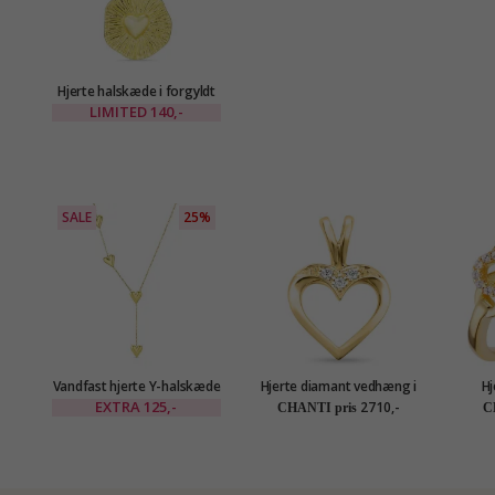
Hjerte halskæde i forgyldt
messing - Eliné
LIMITED
140,-
SALE
25%
Vandfast hjerte Y-halskæde
Hjerte diamant vedhæng i
Hj
i forgyldt stål - OCEANA
14 karat guld 0,02 ct
EXTRA
125,-
2710,-
CHANTI pris
C