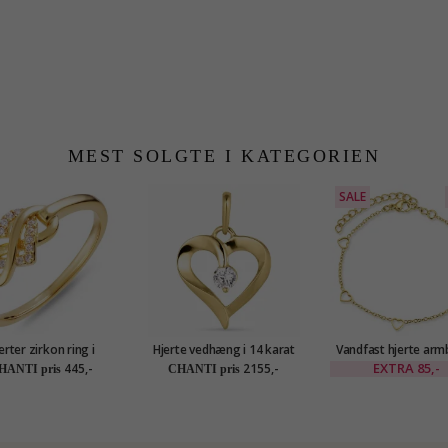
MEST SOLGTE I KATEGORIEN
SALE
erter zirkon ring i
Hjerte vedhæng i 14 karat
Vandfast hjerte arm
forgyldt sølv
guld - Gold Collection
forgyldt stål - OC
EXTRA
85,-
445,-
2155,-
HANTI pris
CHANTI pris