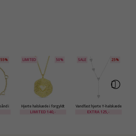
55%
LIMITED
50%
SALE
25%
L
bånd i
Hjerte halskæde i forgyldt
Vandfast hjerte Y-halskæde
H
EANA
messing - Eliné
i stål - OCEANA
LIMITED
140,-
EXTRA
125,-