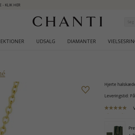
NEW COLLECTION | 
LEKTIONER
UDSALG
DIAMANTER
VIELSESRIN
né
hjerte halskæd
Leveringstid: P
Pre