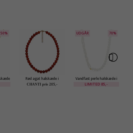
50%
UDGÅR
70%
lskæde
Rød agat halskæde i
Vandfast perle halskæde i
gyldt
forgyldt stål - AURA
forgyldt stål - OCEANA
-
LIMITED
85,-
205,-
CHANTI pris