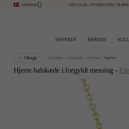
DANMARK
SE MERE - KLIK HER
SMYKKER
BRANDS
KOL
Tilbage
<
Forsiden
Smykker
Former
Hjerter
Hjerte halskæde i forgyldt messing -
Eli