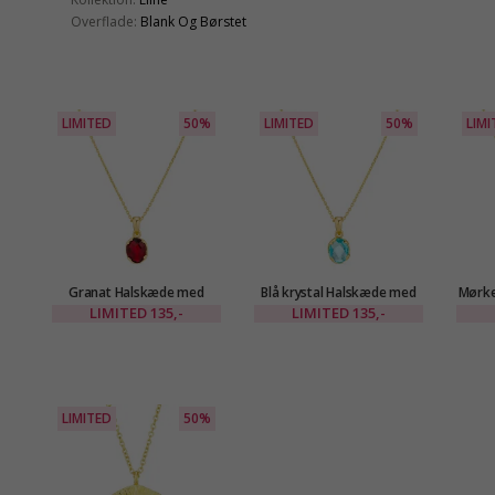
Overflade:
Blank Og Børstet
LIMITED
50%
LIMITED
50%
LIMI
Granat Halskæde med
Blå krystal Halskæde med
Mørke
vedhæng i forgyldt
vedhæng i forgyldt
med 
LIMITED
135,-
LIMITED
135,-
messing - Eliné
messing - Eliné
LIMITED
50%